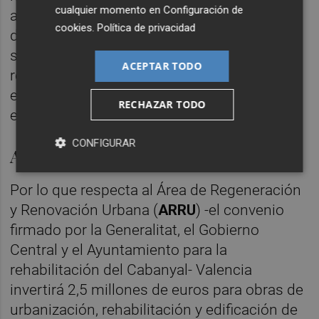
cualquier momento en
Configuración de
antes de junio de 2019 y contemplan obras
cookies
.
Política de privacidad
de urbanización, un centro de servicios
sociales y equipamiento cultural y la
ACEPTAR TODO
rehabilitación de viviendas. La inversión por
este concepto superará los 7 millones de
RECHAZAR TODO
euros, según el consistorio.
CONFIGURAR
ARRU
Por lo que respecta al Área de Regeneración
y Renovación Urbana (
ARRU
) -el convenio
firmado por la Generalitat, el Gobierno
Central y el Ayuntamiento para la
rehabilitación del Cabanyal- Valencia
invertirá 2,5 millones de euros para obras de
urbanización, rehabilitación y edificación de