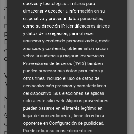
También en el marco del Plan Confianza, el
cookies y tecnologías similares para
anterior equipo de gobierno local había
almacenar y acceder a información en su
reservado 11 millones de euros para el
dispositivo y procesar datos personales,
proyecto del bulevar San Pedro, en concreto
como su dirección IP, identificadores únicos
para seguir comprando casas y derribarlas.
y datos de navegación, para ofrecer
anuncios y contenido personalizados, medir
El plazo para modificar este proyecto, que
anuncios y contenido, obtener información
debería haber concluido este año, expiraba
sobre la audiencia y mejorar los servicios.
en 2013.
Proveedores de terceros (1913)
también
pueden procesar sus datos para estos y
Vista del barrio del Cabanyal Foto: EVA
otros fines, incluido el uso de datos de
MÁÑEZ
geolocalización precisos y características
del dispositivo. Sus elecciones se aplican
No obstante, la Delegación de Desarrollo
solo a este sitio web. Algunos proveedores
Urbano y Vivienda ha promovido junto a la
pueden basarse en el interés legítimo en
Generalitat el cambio de estos proyectos,
lugar del consentimiento; tiene derecho a
que ya han sido aprobados en pleno. Las
oponerse en
Configuración de publicidad
.
Puede retirar su consentimiento en
nuevas iniciativas deberán estar terminadas