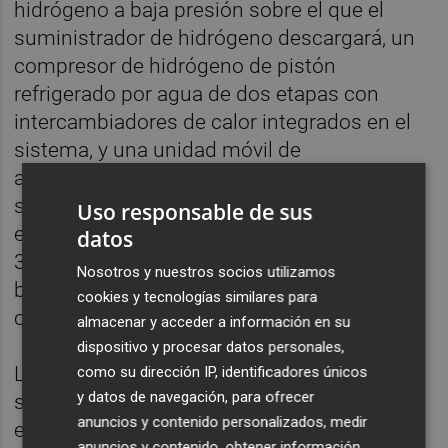
hidrógeno a baja presión sobre el que el
suministrador de hidrógeno descargará, un
compresor de hidrógeno de pistón
refrigerado por agua de dos etapas con
intercambiadores de calor integrados en el
sistema, y una unidad móvil de
almacenamiento de alta presión y
suministro de hidrógeno, formado por dos
Uso responsable de sus
etapas de almacenamiento de hidrógeno a
datos
300 y 450 bares y un dispensador a 350
Nosotros y nuestros socios utilizamos
bares para vehículo pesado con
cookies y tecnologías similares para
comunicaciones.
almacenar y acceder a información en su
dispositivo y procesar datos personales,
La disponibilidad de una infraestructura de
como su dirección IP, identificadores únicos
y datos de navegación, para ofrecer
suministro en el puerto de Valencia creará el
anuncios y contenido personalizados, medir
entorno perfecto para el ensayo de posibles
anuncios y contenido, obtener información