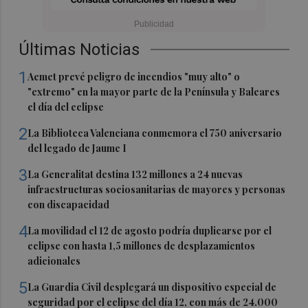
Últimas Noticias
1
Aemet prevé peligro de incendios "muy alto" o
"extremo" en la mayor parte de la Península y Baleares
el día del eclipse
2
La Biblioteca Valenciana conmemora el 750 aniversario
del legado de Jaume I
3
La Generalitat destina 132 millones a 24 nuevas
infraestructuras sociosanitarias de mayores y personas
con discapacidad
4
La movilidad el 12 de agosto podría duplicarse por el
eclipse con hasta 1,5 millones de desplazamientos
adicionales
5
La Guardia Civil desplegará un dispositivo especial de
seguridad por el eclipse del día 12, con más de 24.000