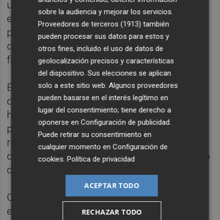
usos futuros de las pilas de combustible en
sobre la audiencia y mejorar los servicios.
el sector marítimo portuario, que se
Proveedores de terceros (1913)
también
pretende explotar no sólo durante el período
pueden procesar sus datos para estos y
de prueba sino también después de la
otros fines, incluido el uso de datos de
finalización del proyecto.
geolocalización precisos y características
del dispositivo. Sus elecciones se aplican
solo a este sitio web. Algunos proveedores
El proyecto europeo H2PORTS tiene como
pueden basarse en el interés legítimo en
objetivo probar y validar tecnologías de
lugar del consentimiento; tiene derecho a
hidrógeno sobre maquinaria portuaria que
oponerse en
Configuración de publicidad
.
permitan contar con soluciones aplicables y
Puede retirar su consentimiento en
reales sin afectar al rendimiento y seguridad
cualquier momento en
Configuración de
de las operaciones portuarias y produciendo
cookies
.
Política de privacidad
cero emisiones locales.
ACEPTAR TODO
Conllevará una inversión de 4 millones de
euros y participan, además de la Fundación
RECHAZAR TODO