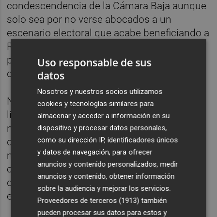
condescendencia de la Cámara Baja aunque
solo sea por no verse abocados a un
escenario electoral que acabe beneficiando a
Rivera. Visto así, sería curioso, pero hasta
podría existir un pacto de no agresión para
Uso responsable de sus
darle cierto margen a Sánchez.
datos
Nosotros y nuestros socios utilizamos
No obstante, y esta es la gran ventaja del
cookies y tecnologías similares para
líder socialista, puede presionar el 'botón
almacenar y acceder a información en su
nuclear' de la convocatoria electoral cuando
dispositivo y procesar datos personales,
como su dirección IP, identificadores únicos
desee. Y eso, aunque no es infalible, está
y datos de navegación, para ofrecer
muy bien. Utilizando un símil futbolístico, es
anuncios y contenido personalizados, medir
como si fuera el Real Madrid y pudiera elegir
anuncios y contenido, obtener información
que el Barça tuviera que jugar cuando Messi
sobre la audiencia y mejorar los servicios.
está lesionado.
Proveedores de terceros (1913)
también
pueden procesar sus datos para estos y