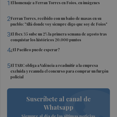
1
El homenaje a Ferran Torres en Foios, en imágenes
2
Ferran Torres, recibido con un baño de masas en su
pueblo: "Allá donde voy siempre digo que soy de Foios"
3
El Ibex 35 sube un 2% la primera semana de agosto tras
conquistar los históricos 20.000 puntos
4
¿El Pacífico puede esperar?
5
El TARC obliga a València a readmitir a la empresa
excluida y reanuda el concurso para comprar un furgón
policial
Suscríbete al canal de
Whatsapp
Siempre al día de las últimas noticias