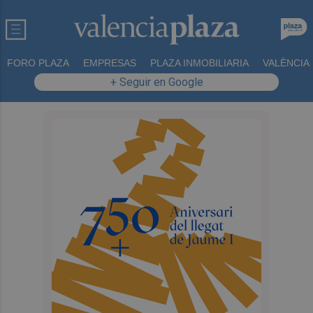
FORO PLAZA
EMPRESAS
PLAZA INMOBILIARIA
VALÈNCIA
+ Seguir en Google