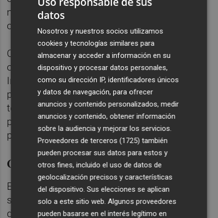
Uso responsable de sus
más vocaciones, también femeninas, para
datos
contribuir en el desarrollo de este sector".
Nosotros y nuestros socios utilizamos
cookies y tecnologías similares para
Como en anteriores ediciones, esta cita,
almacenar y acceder a información en su
organizada por la Asociación Valenciana de
dispositivo y procesar datos personales,
Ingenieros de Telecomunicación, reunirá
como su dirección IP, identificadores únicos
y datos de navegación, para ofrecer
profesionales, representantes de institutos
anuncios y contenido personalizados, medir
tecnológicos, universidades, organismos
anuncios y contenido, obtener información
públicos, instituciones y otras entidades
sobre la audiencia y mejorar los servicios.
participantes.
Proveedores de terceros (1725)
también
pueden procesar sus datos para estos y
Calendario y plazos
otros fines, incluido el uso de datos de
geolocalización precisos y características
En cuanto al calendario y plazos, el 26 abril
del dispositivo. Sus elecciones se aplican
se cerrará el término para recibir propuestas
solo a este sitio web. Algunos proveedores
de empresas patrocinadoras y el 5 de mayo
pueden basarse en el interés legítimo en