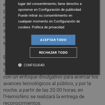
lugar del consentimiento; tiene derecho a
el de la presentación de candidaturas. Las
oponerse en
Configuración de publicidad
.
propuestas para los premios podrán ser
Puede retirar su consentimiento en
realizadas por cualquiera de los entes que
cualquier momento en
Configuración de
participan en el acto. Finalmente, el jurado
cookies
.
Política de privacidad
se reunirá del 9 al 12 de mayo y el 26 de
mayo se celebra la entrega de premios y la
ACEPTAR TODO
Noche de las Telecomunicaciones.
RECHAZAR TODO
El día 26 por la mañana se celebrará un acto
en el salón de actos Cubo Azul de la
CONFIGURAR
Universitat Politècnica charlas de expertos
con un enfoque divulgativo para acercar los
avances tecnológicos al público, y por la
noche, a partir de las 20.00 horas, en
l'Hemisfèric se realizará la entrega de
reconocimientos.