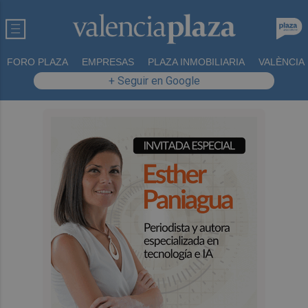
FORO PLAZA
EMPRESAS
PLAZA INMOBILIARIA
VALÈNCIA
+ Seguir en Google