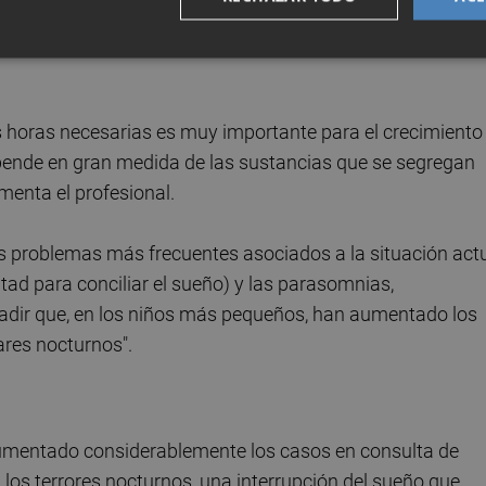
tanto, un problema en la conciliación del sueño o los terror
 a afectar a la concentración, el aprendizaje e, incluso, el
s horas necesarias es muy importante para el crecimiento
depende en gran medida de las sustancias que se segregan
menta el profesional.
 los problemas más frecuentes asociados a la situación act
ltad para conciliar el sueño) y las parasomnias,
ñadir que, en los niños más pequeños, han aumentado los
ares nocturnos".
mentado considerablemente los casos en consulta de
 los terrores nocturnos, una interrupción del sueño que