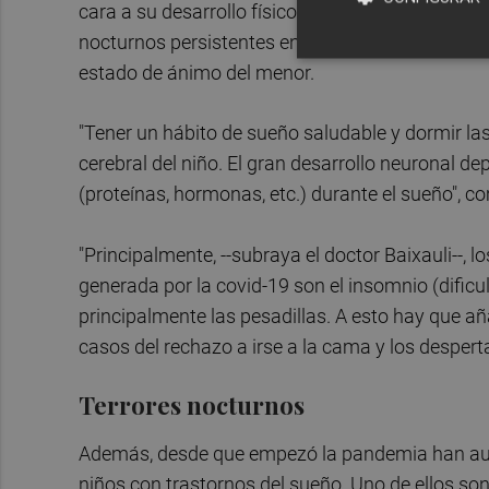
cara a su desarrollo físico y psicológico. Por lo 
nocturnos persistentes en la infancia puede llegar
estado de ánimo del menor.
"Tener un hábito de sueño saludable y dormir la
cerebral del niño. El gran desarrollo neuronal 
(proteínas, hormonas, etc.) durante el sueño", co
"Principalmente, --subraya el doctor Baixauli--,
generada por la covid-19 son el insomnio (dificu
principalmente las pesadillas. A esto hay que a
casos del rechazo a irse a la cama y los despert
Terrores nocturnos
Además, desde que empezó la pandemia han au
niños con trastornos del sueño. Uno de ellos son