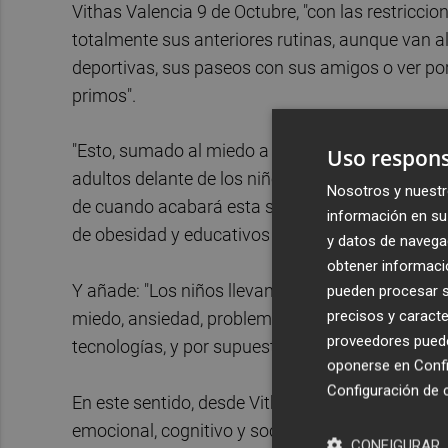
Vithas Valencia 9 de Octubre, "con las restriccio
totalmente sus anteriores rutinas, aunque van al
deportivas, sus paseos con sus amigos o ver po
primos".
"Esto, sumado al miedo a la enfermedad, la angu
Uso respons
adultos delante de los niños, las noticias consta
Nosotros y nuestr
de cuando acabará esta situación, aumentan es
información en su 
de obesidad y educativos para los más pequeños"
y datos de navega
obtener informació
Y añade: "Los niños llevan experimentando du
pueden procesar su
precisos y caracte
miedo, ansiedad, problemas de conducta, irritabi
proveedores pueden
tecnologías, y por supuesto, problemas del sueñ
oponerse en
Confi
Configuración de 
En este sentido, desde Vithas apuntan que un sue
emocional, cognitivo y social de los niños. La s
CONFIGURAR