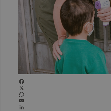
Facebook
X
WhatsApp
Email
LinkedIn