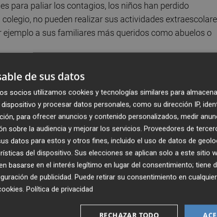
nes para paliar los contagios, los niños han perdido
 colegio, no pueden realizar sus actividades extraescolar
r ejemplo a sus familiares más queridos como abuelos o
stia por los familiares enfermos, los comentarios de los
able de sus datos
ntes sobre el número de fallecidos y el no recibir respuest
os socios utilizamos cookies y tecnologías similares para almacena
tos trastornos y está ocasionando problemas de ansieda
dispositivo y procesar datos personales, como su dirección IP, iden
, señala el especialista.
ción, para ofrecer anuncios y contenido personalizados, medir anun
n sobre la audiencia y mejorar los servicios.
Proveedores de tercer
rante más de 12 meses emociones como incertidumbre,
s datos para estos y otros fines, incluido el uso de datos de geolo
rísticas del dispositivo. Sus elecciones se aplican solo a este sitio
lidad, desobediencia, enuresis, abuso de las nuevas
 basarse en el interés legítimo en lugar del consentimiento; tiene 
o".
guración de publicidad
. Puede retirar su consentimiento en cualqu
cookies
.
Política de privacidad
ño de mala calidad puede afectar al desarrollo físico,
alud del sueño en los niños es un factor muy importante de
RECHAZAR TODO
ACE