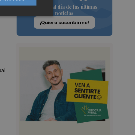
es
Siempre al día de las últimas
noticias
¡Quiero suscribirme!
ual