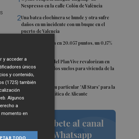
Nespresso en la calle Colón de València
es
2
Una batea clochinera se hunde y otra sufre
daños en un incidente con un buque en el
puerto de Valencia
3
El Ibex 35 cierra en 20.057 puntos, un 0,17%
más
a
r y acceder a
4
Los concursos del Plan Vive revalorizan en
d,
tificadores únicos
casi 12 millones los suelos para vivienda de la
cios y contenido,
Generalitat
os (1725)
también
5
El PSPV ultima su particular 'All Stars' para la
calización
Conferencia Política de Alicante
 web. Algunos
derecho a
ier momento en
Suscríbete al canal
de Whatsapp
PTAR TODO