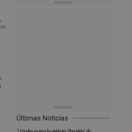
8
4:51
,
n
Últimas Noticias
1
Oysho ocupa la antigua 'flagship' de