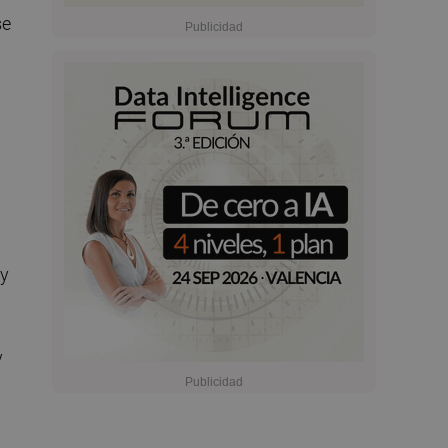
se
ay
y