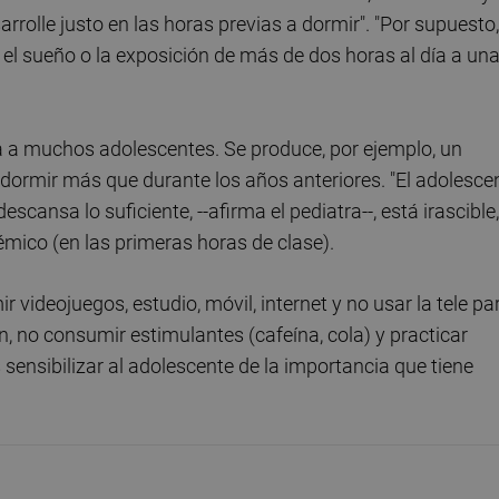
arrolle justo en las horas previas a dormir". "Por supuesto,
ar el sueño o la exposición de más de dos horas al día a un
a a muchos adolescentes. Se produce, por ejemplo, un
a dormir más que durante los años anteriores. "El adolesce
cansa lo suficiente, --afirma el pediatra--, está irascible,
émico (en las primeras horas de clase).
r videojuegos, estudio, móvil, internet y no usar la tele pa
, no consumir estimulantes (cafeína, cola) y practicar
es sensibilizar al adolescente de la importancia que tiene