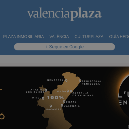
PLAZA INMOBILIARIA
VALÈNCIA
CULTURPLAZA
GUÍA HED
+ Seguir en Google