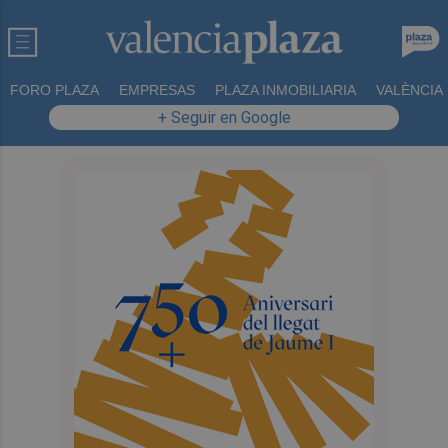
FORO PLAZA
EMPRESAS
PLAZA INMOBILIARIA
VALÈNCIA
+ Seguir en Google