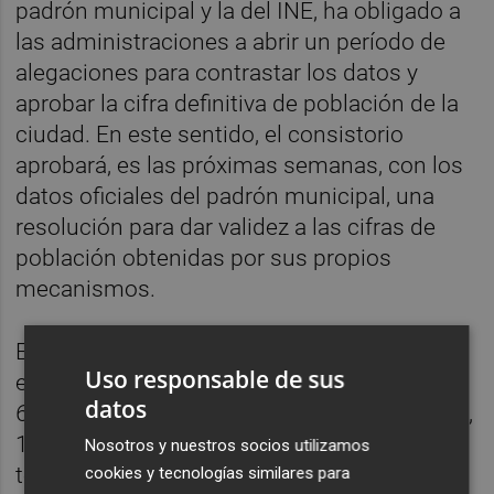
padrón municipal y la del INE, ha obligado a
las administraciones a abrir un período de
alegaciones para contrastar los datos y
aprobar la cifra definitiva de población de la
ciudad. En este sentido, el consistorio
aprobará, es las próximas semanas, con los
datos oficiales del padrón municipal, una
resolución para dar validez a las cifras de
población obtenidas por sus propios
mecanismos.
En este sentido, de los 830.606 habitantes
Uso responsable de sus
empadronados en la ciudad de València,
datos
676.876 son habitantes españoles y el resto,
153.730, son extranjeros. En 2022, la ciudad
Nosotros y nuestros socios utilizamos
tenía 807.693 habitantes, por lo que la
cookies y tecnologías similares para