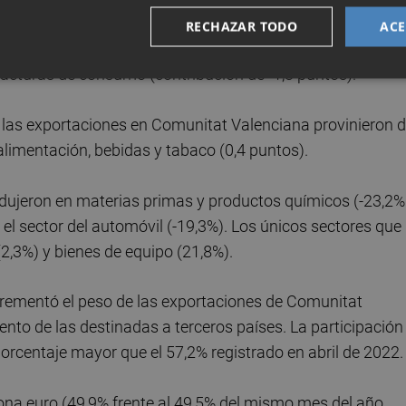
nte a las exportaciones fueron los de semimanufacturas
RECHAZAR TODO
ACE
ctos químicos (contribución de -3,5 puntos), sector
facturas de consumo (contribución de -1,3 puntos).
e las exportaciones en Comunitat Valenciana provinieron 
alimentación, bebidas y tabaco (0,4 puntos).
dujeron en materias primas y productos químicos (-23,2%
 el sector del automóvil (-19,3%). Los únicos sectores que
,3%) y bienes de equipo (21,8%).
ncrementó el peso de las exportaciones de Comunitat
nto de las destinadas a terceros países. La participación
, porcentaje mayor que el 57,2% registrado en abril de 2022.
zona euro (49,9% frente al 49,5% del mismo mes del año