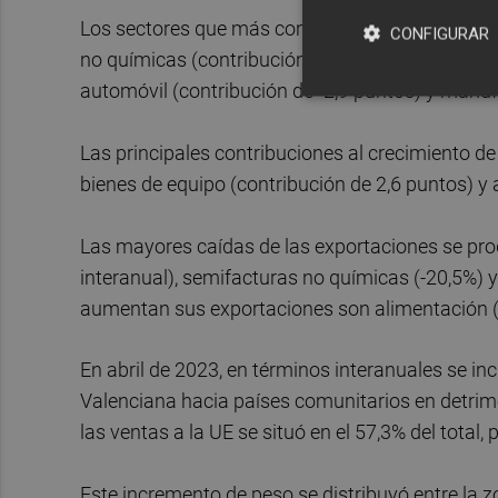
Los sectores que más contribuyeron negativame
CONFIGURAR
no químicas (contribución de -3,7 puntos), produ
automóvil (contribución de -2,9 puntos) y manu
Las principales contribuciones al crecimiento d
bienes de equipo (contribución de 2,6 puntos) y 
Las mayores caídas de las exportaciones se pro
interanual), semifacturas no químicas (-20,5%) y
aumentan sus exportaciones son alimentación (2
En abril de 2023, en términos interanuales se i
Valenciana hacia países comunitarios en detrime
las ventas a la UE se situó en el 57,3% del total
Este incremento de peso se distribuyó entre la 