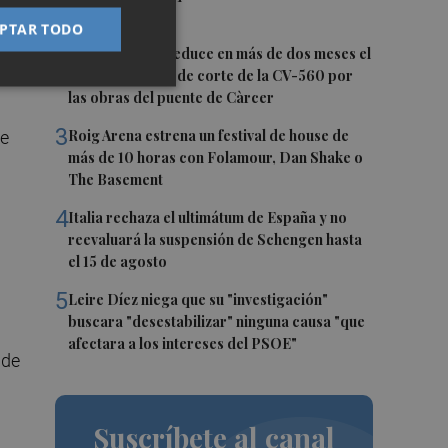
puntos
PTAR TODO
2
La Diputación reduce en más de dos meses el
tiempo previsto de corte de la CV-560 por
las obras del puente de Càrcer
3
Roig Arena estrena un festival de house de
de
más de 10 horas con Folamour, Dan Shake o
The Basement
4
Italia rechaza el ultimátum de España y no
reevaluará la suspensión de Schengen hasta
el 15 de agosto
5
Leire Díez niega que su "investigación"
buscara "desestabilizar" ninguna causa "que
afectara a los intereses del PSOE"
 de
Suscríbete al canal