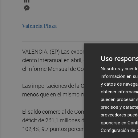
Messenger
Valencia Plaza
VALÈNCIA. (EP) Las exportaciones de mercancía
Uso respons
ciento interanual en abril, con 2.965,3 millones
el Informe Mensual de Comercio Exterior del Mini
Nosotros y nuestr
información en su 
y datos de navega
Las importaciones de la Comunitat Valenciana en
obtener informació
menos que en el mismo mes del año pasado y u
pueden procesar su
precisos y caracte
El saldo comercial de Comunitat Valenciana ha r
proveedores pueden
déficit de 261,1 millones de euros en el mismo m
oponerse en
Confi
102,4%, 9,7 puntos porcentuales más que en abri
Configuración de 