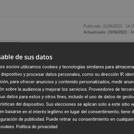
Publicado: 15/06/2023 ·
14:1
Actualizado: 15/06/2023 · 1
s de la Comunitat Valenciana han descendido un 10,5 po
able de sus datos
 de euros, lo que supone una caída mensual del 22,1%, segú
sterio de Industria.
os socios utilizamos cookies y tecnologías similares para almacena
dispositivo y procesar datos personales, como su dirección IP, iden
ción, para ofrecer anuncios y contenido personalizados, medir anun
 abril de 2023 fueron de 2.896,3 millones de euros, un 1
n sobre la audiencia y mejorar los servicios.
Proveedores de tercer
n 9,2% menos que en marzo.
s datos para estos y otros fines, incluido el uso de datos de geolo
rísticas del dispositivo. Sus elecciones se aplican solo a este sitio
egistrado un superávit de 69,0 millones de euros, con un
 basarse en el interés legítimo en lugar del consentimiento; tiene 
es del año anterior. La tasa de cobertura se ha situado en 
guración de publicidad
. Puede retirar su consentimiento en cualqu
l de 2022 (92,7%).
cookies
.
Política de privacidad