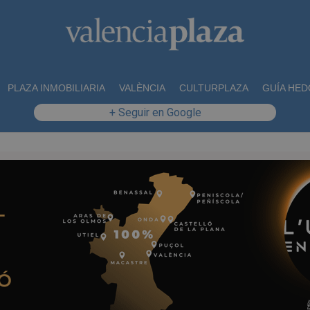
PLAZA INMOBILIARIA
VALÈNCIA
CULTURPLAZA
GUÍA HED
+ Seguir en Google