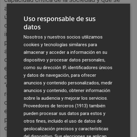
adapta a las nuevas realidades sociales y es
útil para la ciudadanía”. Lo hace desde su
Uso responsable de sus
discurso, tal y como indicaron sus
datos
impulsores, pero también en su ‘cara’, pues
Nosotros y nuestros socios utilizamos
poco tiene que ver la imagen que muestra
cookies y tecnologías similares para
ahora la sala a la que venía enseñando
almacenar y acceder a información en su
durante los últimos quince años. Una
dispositivo y procesar datos personales,
estética casi futurista, cargada de espejos, y
como su dirección IP, identificadores únicos
y datos de navegación, para ofrecer
que busca proponer algo “innovador” y
anuncios y contenido personalizados, medir
“diferente” frente al resto de museos, una
anuncios y contenido, obtener información
renovación que supone un paso más en el
sobre la audiencia y mejorar los servicios.
camino de un museo que abrió sus puertas
Proveedores de terceros (1913)
también
en 1983, década en la que se presentó el
pueden procesar sus datos para estos y
primer montaje de salas permanentes, que
otros fines, incluido el uso de datos de
dieron paso a ‘La ciudad vivida’, en 2005.
geolocalización precisos y características
del dispositivo. Sus elecciones se aplican