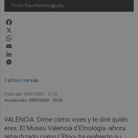
Foto: Pau Monteagudo.
Facebook
X
WhatsApp
Email
LinkedIn
Messenger
Carlos Garsán
Publicado: 09/07/2020 ·
17:03
Actualizado: 09/07/2020 · 18:36
VALÈNCIA. Dime cómo vives y te diré quién
eres. El Museu Valencià d’Etnologia -ahora
rebautizado como L’Etno- ha reabierto su