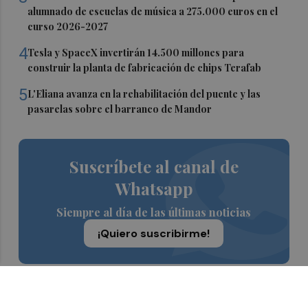
alumnado de escuelas de música a 275.000 euros en el
curso 2026-2027
4
Tesla y SpaceX invertirán 14.500 millones para
construir la planta de fabricación de chips Terafab
5
L'Eliana avanza en la rehabilitación del puente y las
pasarelas sobre el barranco de Mandor
Suscríbete al canal de
Whatsapp
Siempre al día de las últimas noticias
¡Quiero suscribirme!