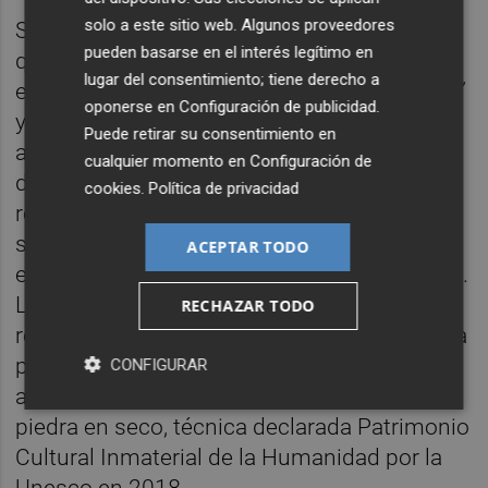
solo a este sitio web. Algunos proveedores
Si bien la sección en torno a la ciudad es la
pueden basarse en el interés legítimo en
que ha vivido una transformación más
lugar del consentimiento; tiene derecho a
evidente, también las sección ‘Horta i marjal’
oponerse en
Configuración de publicidad
.
y ‘Secà i Muntanya’ también presentan
Puede retirar su consentimiento en
algunas novedades. Así, en el primer caso el
cualquier momento en
Configuración de
discurso se centra en la idea de imaginarios
cookies
.
Política de privacidad
relacionados con este espacio, como pueda
ser la barraca o la paella, una sección que
ACEPTAR TODO
enfrenta también la idea de tópico y realidad.
La segunda habla de las invisibilidades en
RECHAZAR TODO
referencia a aquello propio de nuestras tierra
pero menos conocido, como ciertas
CONFIGURAR
actividades industriales o, por ejemplo, la
piedra en seco, técnica declarada Patrimonio
Cultural Inmaterial de la Humanidad por la