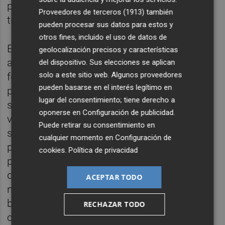
para que los artistas puedan expresarse a
Proveedores de terceros (1913)
también
través de la pintura.
pueden procesar sus datos para estos y
otros fines, incluido el uso de datos de
El capítulo de movilidad también ha
geolocalización precisos y características
acaparado la atención del alumnado, que ha
del dispositivo. Sus elecciones se aplican
solo a este sitio web. Algunos proveedores
formulado peticiones para aumentar los
pueden basarse en el interés legítimo en
pasos de peatones, la duración de los
lugar del consentimiento; tiene derecho a
semáforos, los puntos de recarga para
oponerse en
Configuración de publicidad
.
vehículos eléctricos, la instalación de
Puede retirar su consentimiento en
semáforos para personas invidentes y los
cualquier momento en
Configuración de
problemas de accesibilidad, especialmente
cookies
.
Política de privacidad
para las personas que tienen que
desplazarse en silla de ruedas, así como la
ACEPTAR TODO
necesidad de que los patinetes y las
bicicletas respeten las normas de
RECHAZAR TODO
circulación.