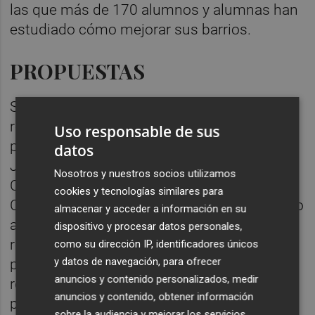
las que más de 170 alumnos y alumnas han
estudiado cómo mejorar sus barrios.
PROPUESTAS
Siete escolares han tomado la palabra en
representación de todo el alumnado
Uso responsable de sus
procedente de los centros educativos CEIP
datos
Juan Comenius, Sagrado Corazón Vedruna,
Nosotros y nuestros socios utilizamos
CEIP La Fonteta y CEIP Rafael Mateu
cookies y tecnologías similares para
Cámara. Diversas propuestas se han referido
almacenar y acceder a información en su
al capítulo de limpieza y recogida de
dispositivo y procesar datos personales,
residuos, incremento del número de
como su dirección IP, identificadores únicos
y datos de navegación, para ofrecer
papeleras o la limpieza de grafitis que no
anuncios y contenido personalizados, medir
respetan el patrimonio, que llegan incluso a
anuncios y contenido, obtener información
proponer la creación de un museo urbano
sobre la audiencia y mejorar los servicios.