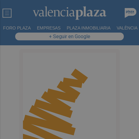
FORO PLAZA
EMPRESAS
PLAZA INMOBILIARIA
VALÈNCIA
+ Seguir en Google