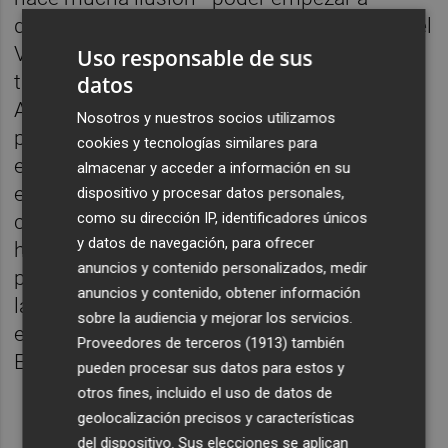
desarrollar proyectos de arte en mi pueblo, el
Villar, y es un gran honor que un artista de la
Uso responsable de sus
talla de Vieites haya aceptado mi invitación.
datos
Agradezco mucho la generosa colaboración
Nosotros y nuestros socios utilizamos
por parte de los residentes, ONG's y los
cookies y tecnologías similares para
estudiantes de IE de La Cañada”. La
almacenar y acceder a información en su
exposición de arte al aire libre estará
dispositivo y procesar datos personales,
como su dirección IP, identificadores únicos
complementada con una charla y se ha
y datos de navegación, para ofrecer
hecho con la finalidad de recaudar fondos
anuncios y contenido personalizados, medir
para tres ONG's: Caritas, Cruz Roja y ACNUR,
anuncios y contenido, obtener información
la Agencia de la ONU para los Refugiados,
sobre la audiencia y mejorar los servicios.
elegida por los estudiantes del Instituto de
Proveedores de terceros (1913)
también
Educación Secundaria La Cañada.
pueden procesar sus datos para estos y
otros fines, incluido el uso de datos de
geolocalización precisos y características
del dispositivo. Sus elecciones se aplican