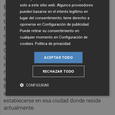
solo a este sitio web. Algunos proveedores
Emilio Vieites Aguiar es un pintor abstracto
pueden basarse en el interés legítimo en
que trabaja en lienzo en formato de gran
lugar del consentimiento; tiene derecho a
tamaño. La existencia humana y su
oponerse en
Configuración de publicidad
.
fragilidad son temas a los que recurre con
Puede retirar su consentimiento en
mucha frecuencia, sobre todo desde el
cualquier momento en
Configuración de
impacto que tuvo el atentado de las Torres
cookies
.
Política de privacidad
Gemelas en Nueva York a principios de siglo.
La pérdida, y con ello el constante deseo de
ACEPTAR TODO
retornar al Paraíso, forman parte de sus
RECHAZAR TODO
nuevos proyectos. Después de sus
exposiciones en Nueva York, en el Círculo de
CONFIGURAR
Bellas Artes de Madrid y una muestra
individual en el MUBAM de Murcia, decide
establecerse en esa ciudad donde reside
actualmente.