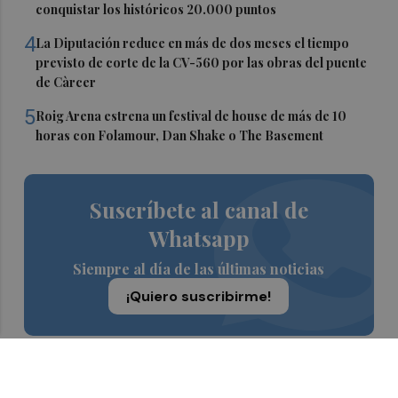
conquistar los históricos 20.000 puntos
4
La Diputación reduce en más de dos meses el tiempo
previsto de corte de la CV-560 por las obras del puente
de Càrcer
5
Roig Arena estrena un festival de house de más de 10
horas con Folamour, Dan Shake o The Basement
Suscríbete al canal de
Whatsapp
Siempre al día de las últimas noticias
¡Quiero suscribirme!