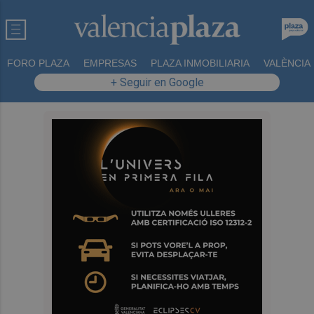
FORO PLAZA
EMPRESAS
PLAZA INMOBILIARIA
VALÈNCIA
+ Seguir en Google