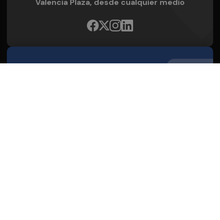
Valencia Plaza, desde cualquier medio
Quienes Somos
Conoce al grupo editorial
Conócenos
Publicidad
Contacto
Acceso accionistas