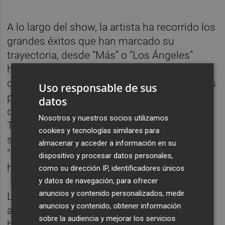
A lo largo del show, la artista ha recorrido los
grandes éxitos que han marcado su
trayectoria, desde “Más” o “Los Ángeles”
hasta “Mariposas” y “Formentera”,
combinándolos con momentos más íntimos
Uso responsable de sus
protagonizados por baladas como “Vas a
datos
quedarte” o “Cuando hables con él”.
Nosotros y nuestros socios utilizamos
Tampoco ha faltado el juego con nuevas
cookies y tecnologías similares para
sonoridades, como el nuevo dancebreak de
almacenar y acceder a información en su
“Miamor” con “Toxic” de Britney Spears, que
dispositivo y procesar datos personales,
ha encendido al público.
como su dirección IP, identificadores únicos
y datos de navegación, para ofrecer
anuncios y contenido personalizados, medir
La recta final se ha convertido en una
anuncios y contenido, obtener información
auténtica celebración colectiva: “Las Babys”
sobre la audiencia y mejorar los servicios.
ha hecho vibrar al Roig Arena, que ha