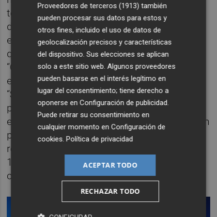
Proveedores de terceros (1913)
también
terminado completamente en pie, antes de
pueden procesar sus datos para estos y
dar paso a un desenlace cargado de
otros fines, incluido el uso de datos de
emoción con “La chica perfecta” —la canción
geolocalización precisos y características
que originalmente canta junto a Alaska— y
del dispositivo. Sus elecciones se aplican
“Conexión psíquica”, con su original puesta
solo a este sitio web. Algunos proveedores
pueden basarse en el interés legítimo en
en escena. Una intensa y coreada
lugar del consentimiento; tiene derecho a
“Superestrella” ha puesto el broche final del
oponerse en
Configuración de publicidad
.
primer concierto de Aitana en Roig Arena, en
Puede retirar su consentimiento en
el que ha vuelto demostrar por qué es la gran
cualquier momento en
Configuración de
princesa del pop en español. La cita se
cookies
.
Política de privacidad
repetirá mañana, nuevamente ante más de
16.000 fans que volverán a cantar sus
ACEPTAR TODO
canciones favoritas al unísono.
RECHAZAR TODO