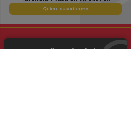
Quiero suscribirme
Suscríbete al Boletín
Todos los días a primera hora en tu email
¡Quiero suscribirme!
Síguenos en redes
Valencia Plaza, desde cualquier medio