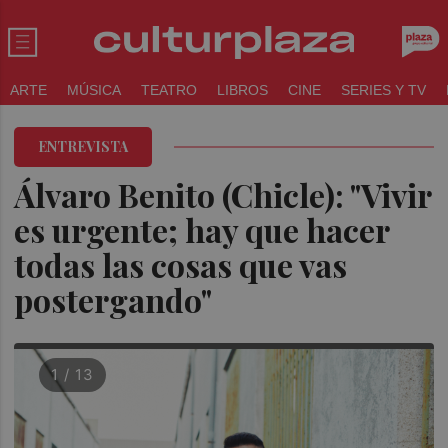
ARTE
MÚSICA
TEATRO
LIBROS
CINE
SERIES Y TV
ENTREVISTA
Álvaro Benito (Chicle): "Vivir
es urgente; hay que hacer
todas las cosas que vas
postergando"
1 / 13