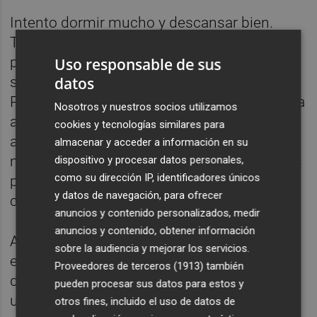
Intento dormir mucho y descansar bien.
También hacer deporte dentro de mis
posibilidades y llevar una alimentación
Uso responsable de sus
saludable. Mi trabajo exige estar muy lúcido.
datos
Para componer necesito concentración; para
Nosotros y nuestros socios utilizamos
actuar necesito estar al cien por cien; y para
cookies y tecnologías similares para
analizar un partido también tengo que
almacenar y acceder a información en su
mantener la atención durante muchas horas
dispositivo y procesar datos personales,
como su dirección IP, identificadores únicos
para interpretar lo que ocurre sobre el
y datos de navegación, para ofrecer
campo.
anuncios y contenido personalizados, medir
anuncios y contenido, obtener información
Al final siento una enorme responsabilidad
sobre la audiencia y mejorar los servicios.
en cualquiera de las facetas a las que me
Proveedores de terceros (1913)
también
dedico. Si cinco mil personas han pagado
pueden procesar sus datos para estos y
una entrada para verte, lo mínimo es subir al
otros fines, incluido el uso de datos de