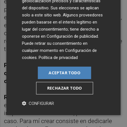
escenario en las mejores condiciones
geolocalización precisos y características
del dispositivo. Sus elecciones se aplican
posibles. La gente hace un esfuerzo
solo a este sitio web. Algunos proveedores
económico, viaja para verte y, muchas veces,
pueden basarse en el interés legítimo en
es la primera vez que asiste a uno de tus
lugar del consentimiento; tiene derecho a
conciertos. Creo que tienes la obligación de
oponerse en
Configuración de publicidad
.
responder a esa confianza dando lo mejor de
Puede retirar su consentimiento en
ti.
cualquier momento en
Configuración de
cookies
.
Política de privacidad
P. Entonces ese tópico del artista que dice
que sus mejores ideas aparecen después
ACEPTAR TODO
de unas copas no va mucho contigo.
RECHAZAR TODO
R.
Creo que ese mito está bastante
CONFIGURAR
exagerado. Habrá quien encuentre
inspiración de esa manera, pero no es mi
caso. Para mí crear consiste en dedicarle