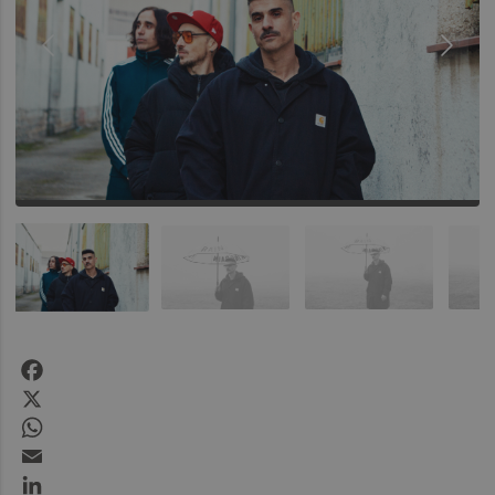
Facebook
X
WhatsApp
Email
LinkedIn