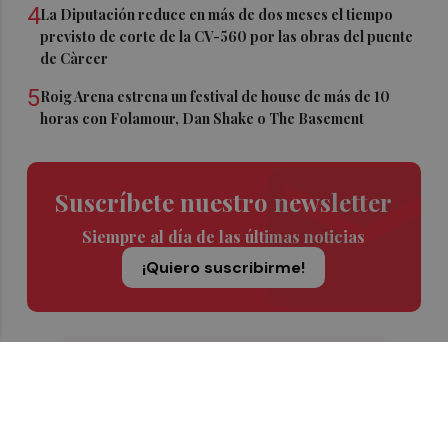
4
La Diputación reduce en más de dos meses el tiempo
previsto de corte de la CV-560 por las obras del puente
de Càrcer
5
Roig Arena estrena un festival de house de más de 10
horas con Folamour, Dan Shake o The Basement
Suscríbete nuestro newsletter
Siempre al día de las últimas noticias
¡Quiero suscribirme!