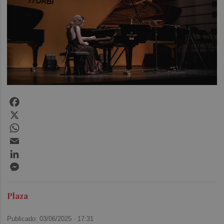
Facebook
X
WhatsApp
Email
LinkedIn
Messenger
Plaza
Publicado: 03/06/2025 ·
17:31