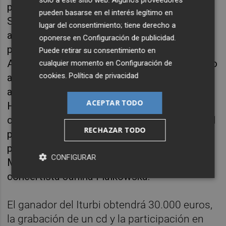
solo a este sitio web. Algunos proveedores
países tras su exitoso debut con la London
pueden basarse en el interés legítimo en
Symphony. Estará acompañado por la
lugar del consentimiento; tiene derecho a
asesora artística del certamen y una de las
oponerse en
Configuración de publicidad
.
pianistas más reconocidas de su generación,
Puede retirar su consentimiento en
Ana Guijarro; la creadora del Festival de Piano
cualquier momento en
Configuración de
cookies
.
Política de privacidad
aux Jacobins, Catherine d’Argoubet; el gestor
artístico y promotor de jóvenes talentos Paul
ACEPTAR TODO
Hugues; el pianista Jorge Luis Prats; el
compositor y director artístico Nicola Sani; el
RECHAZAR TODO
pianista y pedagogo Nikolai Demidenko; el
presidente del Consejo, Escuela Superior de
CONFIGURAR
Música de Ginebra, Didier Schnorhk; y la
concertista Janina Fialkowska.
El ganador del Iturbi obtendrá 30.000 euros,
la grabación de un cd y la participación en