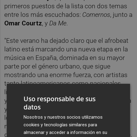
primeros puestos de la lista con dos temas
entre los más escuchados:
Comernos
, junto a
Omar Courtz
, y
Da Me
.
"Este verano ha dejado claro que el afrobeat
latino está marcando una nueva etapa en la
música en España, dominada en su mayor
parte por el género urbano, que sigue
mostrando una enorme fuerza, con artistas
tanto latinoamericanos como nacionales
liderando las listas. Esta mezcla de sonidos
Uso responsable de sus
y talentos refleja una escena musical diversa
datos
y vibrante, demostrando la gran variedad de
los gustos musicales que conviven en
Nosotros y nuestros socios utilizamos
cookies y tecnologías similares para
nuestro país", ha declarado el Editorial Lead
almacenar y acceder a información en su
de España e Italia en Spotify,
Darío Manrique
.