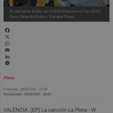
El cantante Beéle, en LOS40 Primavera Pop 2025.
Foto: Ricardo Rubio / Europa Press
Facebook
X
WhatsApp
Email
LinkedIn
Messenger
Plaza
Publicado: 29/08/2025 ·
13:10
Actualizado: 29/08/2025 · 16:03
VALÈNCIA. (EP) La canción
La Plena - W