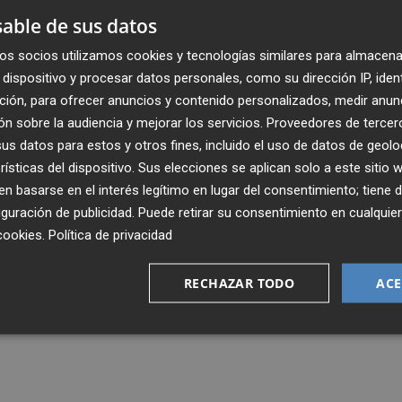
 el multilingüismo y especialmente actividades hechas en
able de sus datos
rigidas a ayudar al sector musical refleja la importan
os socios utilizamos cookies y tecnologías similares para almacena
en en la sociedad actual, y especialmente en la Comunit
dispositivo y procesar datos personales, como su dirección IP, iden
es específicas de promoción del uso del valenciano pa
ción, para ofrecer anuncios y contenido personalizados, medir anun
estra lengua propia, con el fin último de promover la
n sobre la audiencia y mejorar los servicios.
Proveedores de tercer
s datos para estos y otros fines, incluido el uso de datos de geolo
rísticas del dispositivo. Sus elecciones se aplican solo a este sitio
 basarse en el interés legítimo en lugar del consentimiento; tiene 
guración de publicidad
. Puede retirar su consentimiento en cualqu
cookies
.
Política de privacidad
RECHAZAR TODO
ACE