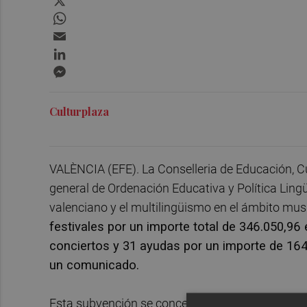
WhatsApp
Email
LinkedIn
Messenger
Culturplaza
VALÈNCIA (EFE). La Conselleria de Educación, Cul
general de Ordenación Educativa y Política Ling
valenciano y el multilingüismo en el ámbito mus
festivales por un importe total de 346.050,96
conciertos y 31 ayudas por un importe de 164
un comunicado.
Esta subvención se concede con el objetivo de ll