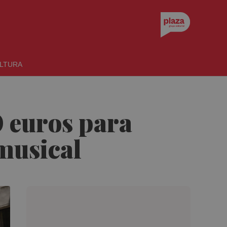
LTURA
 euros para
 musical