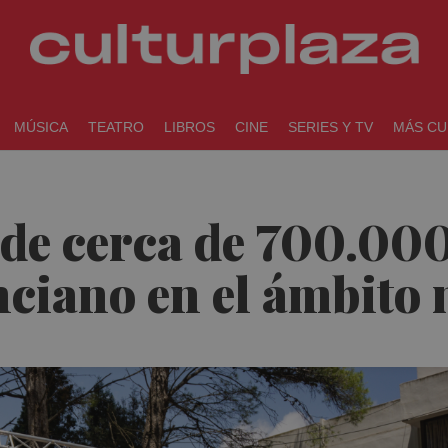
MÚSICA
TEATRO
LIBROS
CINE
SERIES Y TV
MÁS CU
de cerca de 700.000
nciano en el ámbito