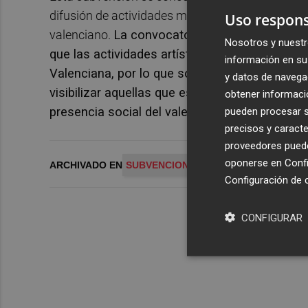
difusión de actividades musicales que fomenten
Uso respons
valenciano.
La convocatoria de subvenciones di
Nosotros y nuestr
que las actividades artísticas musicales tien
información en su 
Valenciana, por lo que son necesarias accion
y datos de navega
visibilizar aquellas que están realizadas en nu
obtener informació
presencia social del valenciano.
pueden procesar su
precisos y caracte
proveedores pueden
oponerse en
Confi
ARCHIVADO EN
SUBVENCIONES
Configuración de 
CONFIGURAR