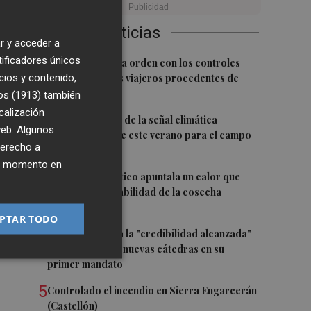
Últimas Noticias
cia
r y acceder a
at
tificadores únicos
1
El BOE publica la orden con los controles
ra
cios y contenido,
fronterizos a los viajeros procedentes de
Italia
os (1913)
también
calización
2
La FAO advierte de la señal climática
 web. Algunos
"excepcional" de este verano para el campo
derecho a
europeo
ier momento en
3
El cambio climático apuntala un calor que
revela la vulnerabilidad de la cosecha
europea
PTAR TODO
4
El CACV destaca la "credibilidad alcanzada"
y la creación de nuevas cátedras en su
primer mandato
5
Controlado el incendio en Sierra Engarcerán
(Castellón)