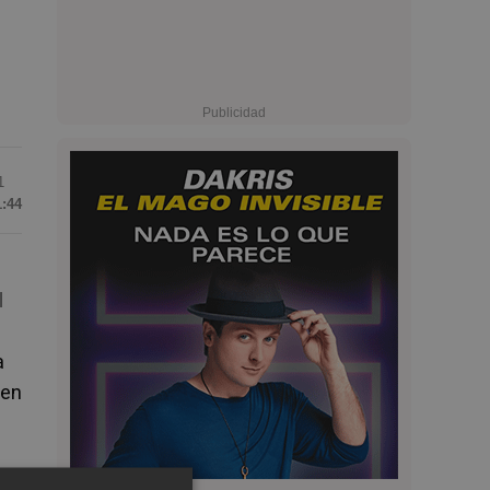
1
1:44
l
a
 en