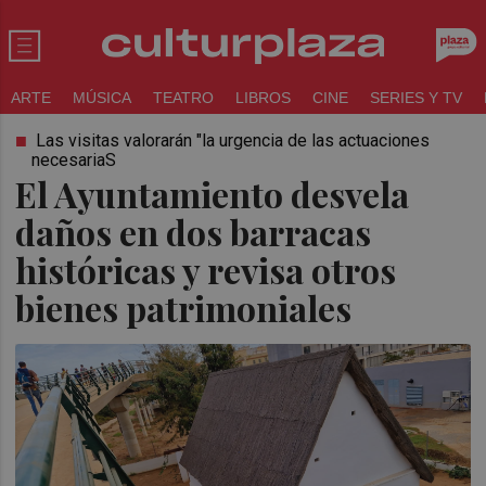
ARTE
MÚSICA
TEATRO
LIBROS
CINE
SERIES Y TV
Las visitas valorarán "la urgencia de las actuaciones
necesariaS
El Ayuntamiento desvela
daños en dos barracas
históricas y revisa otros
bienes patrimoniales