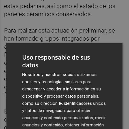
estas pedanías, así como el estado de los
paneles cerámicos conservados.
Para realizar esta actuación preliminar, se
han formado grupos integrados por
arquitectos y arqueólogos del Servicio de
Patrimonio Histórico y Artístico. Se han
Uso responsable de sus
distribuido los trabajos por zonas, y se ha
datos
elaborado una ficha de toma de datos,
Nosotros y nuestros socios utilizamos
compatible con la ficha de evaluación de
cookies y tecnologías similares para
daños elaborada por la Generalitat, para
almacenar y acceder a información en su
facilitar el intercambio de información.
dispositivo y procesar datos personales,
como su dirección IP, identificadores únicos
y datos de navegación, para ofrecer
El concejal José Luis Moreno ha explicado
anuncios y contenido personalizados, medir
que “
ya se conoce que algunos bienes,
anuncios y contenido, obtener información
como es el caso de la barraca de Llop o la