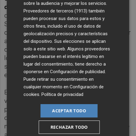
sobre la audiencia y mejorar los servicios.
de Cucala, se encuentran en mal estado
y,
Proveedores de terceros (1913)
también
de hecho, ya han sido inspeccionadas por el
pueden procesar sus datos para estos y
Servicio municipal de Disciplina Urbanística,
otros fines, incluido el uso de datos de
que es el competente para ordenar y adoptar
geolocalización precisos y características
apuntalamientos y otras medidas urgentes
del dispositivo. Sus elecciones se aplican
que eviten derrumbes o daños mayores en
solo a este sitio web. Algunos proveedores
pueden basarse en el interés legítimo en
los inmuebles. Tras ello –ha añadido- el
lugar del consentimiento; tiene derecho a
servicio de Patrimonio procede a la
oponerse en
Configuración de publicidad
.
evaluación de los bienes”.
Puede retirar su consentimiento en
cualquier momento en
Configuración de
Esta actuación inicial permitirá obtener una
cookies
.
Política de privacidad
visión general de la situación y establecer
prioridades en las inspecciones periciales y
ACEPTAR TODO
de ejecución de medidas precautorias, si es
necesario, según el alcance de los daños. Se
RECHAZAR TODO
actuará, tanto en la intervención en edificios