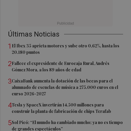
Últimas Noticias
1
El Ibex 35 aprieta motores y sube otro 0,62%, hasta los
20.180 puntos
2
Fallece el expresidente de Eurocaja Rural, Andrés
Gómez Mora, a los 89 años de edad
3
CaixaBank aumenta la dotación de las becas para el
alumnado de escuelas de música a 275.000 euros en el
curso 2026-2027
4
Tesla y SpaceX invertirán 14.500 millones para
construir la planta de fabricación de chips Terafab
5
Sol Picó: “El mundo ha cambiado mucho; ya no es tiempo
de grandes espectáculos”