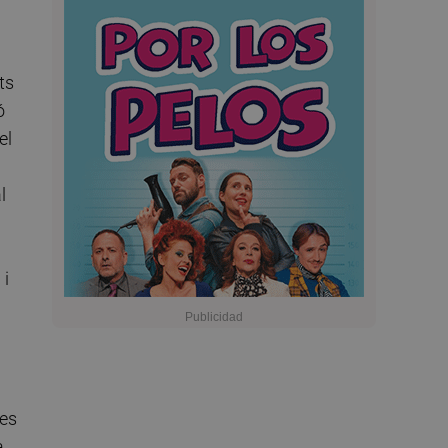
ts
ó
el
l
 i
res
a