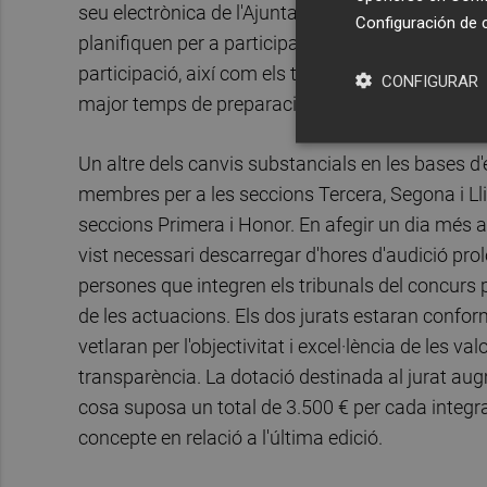
seu electrònica de l'Ajuntament. L'objectiu d'est
Configuración de 
planifiquen per a participar en el concurs. En c
participació, així com els terminis per al lliura
CONFIGURAR
major temps de preparació a totes les bandes pa
Un altre dels canvis substancials en les bases d'
membres per a les seccions Tercera, Segona i Lli
seccions Primera i Honor. En afegir un dia més 
vist necessari descarregar d'hores d'audició pro
persones que integren els tribunals del concurs
de les actuacions. Els dos jurats estaran confor
vetlaran per l'objectivitat i excel·lència de les v
transparència. La dotació destinada al jurat au
cosa suposa un total de 3.500 € per cada integr
concepte en relació a l'última edició.