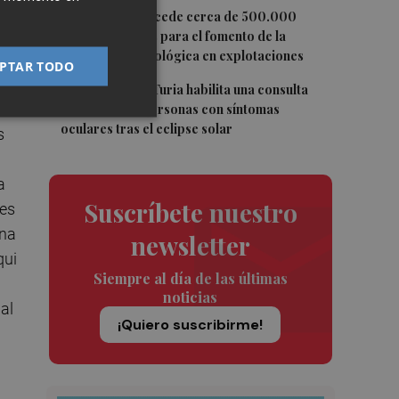
4
Agricultura concede cerca de 500.000
euros en ayudas para el fomento de la
innovación tecnológica en explotaciones
un
PTAR TODO
5
Vithas Valencia Turia habilita una consulta
gratuita para personas con síntomas
oculares tras el eclipse solar
s
a
Suscríbete nuestro
les
una
newsletter
qui
Siempre al día de las últimas
noticias
al
¡Quiero suscribirme!