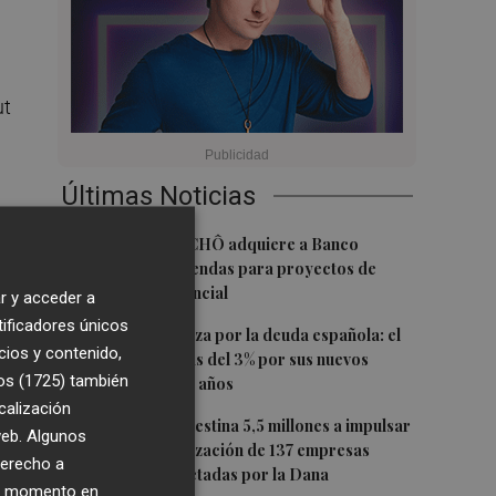
ut
Últimas Noticias
1
La Socimi tuTECHÔ adquiere a Banco
s
Sabadell 23 viviendas para proyectos de
inclusión residencial
r y acceder a
tificadores únicos
2
Crece la confianza por la deuda española: el
cios y contenido,
Tesoro paga más del 3% por sus nuevos
os (1725)
también
bonos a 5, 7 y 10 años
calización
3
La Generalitat destina 5,5 millones a impulsar
 web. Algunos
la internacionalización de 137 empresas
derecho a
valencianas afectadas por la Dana
ier momento en