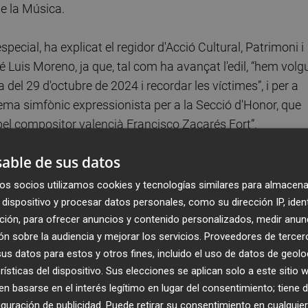
de la Música.
cial, ha explicat el regidor d'Acció Cultural, Patrimoni i
 Luis Moreno, ja que, tal com ha avançat l'edil, “hem volg
del 29 d'octubre de 2024 i recordar les víctimes”, i per a
ema simfònic expressionista per a la Secció d'Honor, que
 pel compositor valencià Francisco Zacarés Fort”.
able de sus datos
acions nacionals i internacionals que estaran distribuïde
 Lliure). “Amb l'objectiu d'afermar el prestigi, la qualitat
os socios utilizamos cookies y tecnologías similares para almacena
ltat de condicions que caracteritza a este tradicional
dispositivo y procesar datos personales, como su dirección IP, iden
ción, para ofrecer anuncios y contenido personalizados, medir anun
'Ajuntament de València per a l'elaboració dels principis
n sobre la audiencia y mejorar los servicios.
Proveedores de tercer
prometre tant el jurat com els membres de les bandes
s datos para estos y otros fines, incluido el uso de datos de geolo
rísticas del dispositivo. Sus elecciones se aplican solo a este sitio
 basarse en el interés legítimo en lugar del consentimiento; tiene 
ció, que serà del 20 al 27 d'octubre de 2025, a través de la
guración de publicidad
. Puede retirar su consentimiento en cualqu