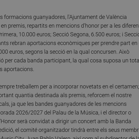
 les formacions guanyadores, l'Ajuntament de València
n premis, repartits en mencions d'honor per a les diferen
rimera, 10.000 euros; Secció Segona, 6.500 euros; i Secci
pants rebran aportacions econòmiques per prendre part en 
.000 euros, segons la secció en la qual concursen. Això
ó per cada banda participant, la qual cosa suposa un tota
es aportacions.
empre treballem per a incorporar novetats en el certamen;
ortant quantia destinada als premis, reforcem el nostre
als, ja que les bandes guanyadores de les mencions
rada 2026/2027 del Palau de la Música, i el director o
'Honor serà convidat a dirigir un concert amb la Banda
edició, el comité organitzador tindrà entre els seus memb
Music City, Juan Pablo Valero, així com al subdirector de l