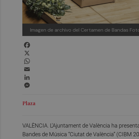
Imagen de archivo del Certamen de Bandas
Fot
Facebook
X
WhatsApp
Email
LinkedIn
Messenger
Plaza
VALÈNCIA. L'Ajuntament de València ha presentat
Bandes de Música “Ciutat de València” (CIBM 202