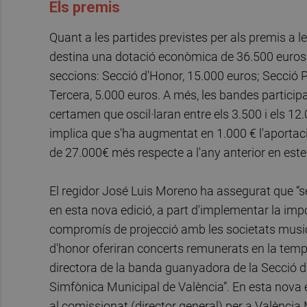
Els premis
Quant a les partides previstes per als premis a
destina una dotació econòmica de 36.500 euros e
seccions: Secció d'Honor, 15.000 euros; Secció P
Tercera, 5.000 euros. A més, les bandes partici
certamen que oscil·laran entre els 3.500 i els 12
implica que s'ha augmentat en 1.000 € l'aportaci
de 27.000€ més respecte a l'any anterior en est
El regidor José Luis Moreno ha assegurat que “s
en esta nova edició, a part d'implementar la imp
compromís de projecció amb les societats music
d'honor oferiran concerts remunerats en la tempo
directora de la banda guanyadora de la Secció d
Simfònica Municipal de València”. En esta nova 
al comissionat (director general) per a València 