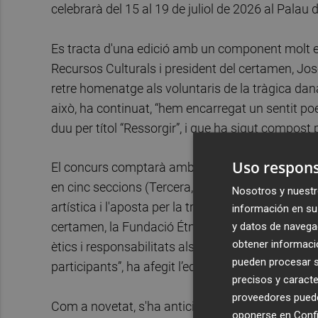
celebrarà del 15 al 19 de juliol de 2026 al Palau 
Es tracta d'una edició amb un component molt espe
Recursos Culturals i president del certamen, José
retre homenatge als voluntaris de la tràgica dana 
això, ha continuat, “hem encarregat un sentit po
duu per títol “Ressorgir”, i que ha sigut compost
Uso respons
El concurs comptarà amb la participació d'agrup
en cinc seccions (Tercera, Segona, Primera, Honor i
Nosotros y nuestr
artística i l'aposta per la transparència i la igua
información en su 
y datos de navega
certamen, la Fundació Étnor ha col·laborat amb l
obtener informació
ètics i responsabilitats als quals s'han de com
pueden procesar su
participants”, ha afegit l’edil.
precisos y caracte
proveedores pueden
Com a novetat, s'ha anticipat el termini d'inscrip
oponerse en
Confi