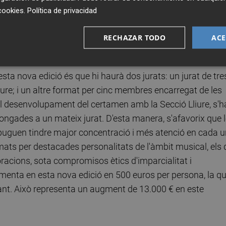
e avançament és facilitar a les bandes estrangeres que es
cookies
.
Política de privacidad
onseqüència, també s'avança la data del sorteig de
ment del material documental requerit, la qual cosa permet 
RECHAZAR TODO
ACE
rticipants.
esta nova edició és que hi haurà dos jurats: un jurat de tre
ure; i un altre format per cinc membres encarregat de les
al desenvolupament del certamen amb la Secció Lliure, s'h
longades a un mateix jurat. D'esta manera, s'afavorix que 
 puguen tindre major concentració i més atenció en cada 
mats per destacades personalitats de l'àmbit musical, els 
aloracions, sota compromisos ètics d'imparcialitat i
gmenta en esta nova edició en 500 euros per persona, la qu
ant. Això representa un augment de 13.000 € en este