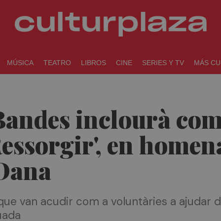
MÚSICA
TEATRO
LIBROS
CINE
SERIES Y TV
MÁS CU
Bandes inclourà com
Ressorgir', en homen
 Dana
ue van acudir com a voluntàries a ajudar d
iuada