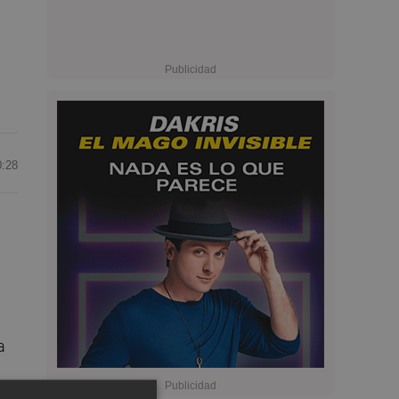
0:28
a