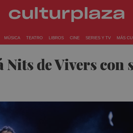
MÚSICA
TEATRO
LIBROS
CINE
SERIES Y TV
MÁS CU
á Nits de Vivers con