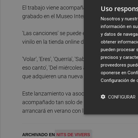
Uso respons
El trabajo viene acompañado por un vídeo donde 
grabado en el Museo Interactivo de la Música 
Nosotros y nuestr
información en su 
'Las canciones' se puede encontrar en todas las
y datos de navega
vinilo en la tienda online de elkanka.com y en los 
obtener informació
pueden procesar su
precisos y caracte
'Volar', 'Eres', 'Querría', 'Sabéis quiénes sois', 'Pa
proveedores pueden
eso canto', 'Del miércoles al martes', 'Pudo pasa
oponerse en
Confi
que adquieren una nueva dimensión en este álb
Configuración de 
Este lanzamiento va asociado con una gira acús
CONFIGURAR
acompañado tan solo de su guitarra, y que tend
arrancará en verano con la cita valenciana.
ARCHIVADO EN
NITS DE VIVERS