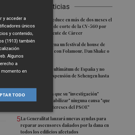
Últimas Noticias
r y acceder a
1
La Diputación reduce en más de dos meses el
tificadores únicos
tiempo previsto de corte de la CV-560 por
y
las obras del puente de Càrcer
cios y contenido,
os (1913)
también
2
Roig Arena estrena un festival de house de
calización
más de 10 horas con Folamour, Dan Shake o
 web. Algunos
The Basement
derecho a
 y
3
Italia rechaza el ultimátum de España y no
ier momento en
reevaluará la suspensión de Schengen hasta
el 15 de agosto
te
4
Leire Díez niega que su "investigación"
PTAR TODO
buscara "desestabilizar" ninguna causa "que
afectara a los intereses del PSOE"
5
La Generalitat lanzará nuevas ayudas para
reparar ascensores dañados por la dana en
todos los edificios afectados