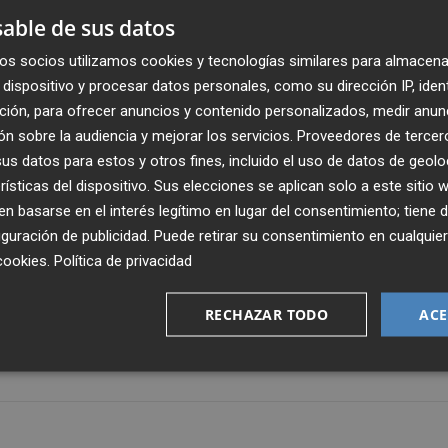
able de sus datos
El Kanka interpreta el álbum al completo y que fue
de Málaga (MIMMA).
os socios utilizamos cookies y tecnologías similares para almacena
dispositivo y procesar datos personales, como su dirección IP, iden
 plataformas digitales y también en formato físico en CD 
ción, para ofrecer anuncios y contenido personalizados, medir anun
directos del artista.
n sobre la audiencia y mejorar los servicios.
Proveedores de tercer
s datos para estos y otros fines, incluido el uso de datos de geolo
rísticas del dispositivo. Sus elecciones se aplican solo a este sitio
ra vivir', 'Youtuber', 'Instrucciones para bailar un vals', 'Para
 basarse en el interés legítimo en lugar del consentimiento; tiene 
r' y 'Anfitrión' son los cortes que componen 'Las canciones'
guración de publicidad
. Puede retirar su consentimiento en cualqu
um.
cookies
.
Política de privacidad
tica con la que El Kanka se encuentra girando actualmen
RECHAZAR TODO
ACE
rá continuidad con una gira ya con toda la banda que