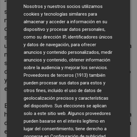
“Es un instrumento completísimo y con la
Nosotros y nuestros socios utilizamos
suficiente personalidad para no necesitar
cookies y tecnologías similares para
mucho más. Tiene ese toque nostálgico de
almacenar y acceder a información en su
otro tiempo, ese lamento en su sonido que
dispositivo y procesar datos personales,
supongo conecta conmigo. La gente siente
como su dirección IP, identificadores únicos
y datos de navegación, para ofrecer
una gran simpatía, siempre le sabe a poco y a
anuncios y contenido personalizados, medir
mí, por el contrario me da miedo saturar,
anuncios y contenido, obtener información
siendo el instrumento que, por otro lado más
sobre la audiencia y mejorar los servicios.
domino. Y creo que aporta un toque distintivo
Proveedores de terceros (1913)
también
y de originalidad en todo este entramado”,
pueden procesar sus datos para estos y
expresa Ela Vin.
otros fines, incluido el uso de datos de
geolocalización precisos y características
El corazón del disco es una y todas las
del dispositivo. Sus elecciones se aplican
solo a este sitio web. Algunos proveedores
historias de amor y desamor. Es la melancolía
pueden basarse en el interés legítimo en
desgarradora de una pasión no correspondida
lugar del consentimiento; tiene derecho a
en
Danzantes
; la alusión a un sitio que
oponerse en
Configuración de publicidad
.