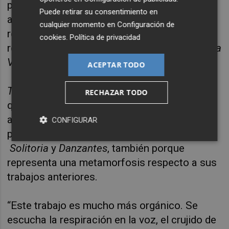
permanece en la memoria en
San Ángel
, un
Puede retirar su consentimiento en
acordeón cobijando los intentos de
cualquier momento en
Configuración de
reconciliación en
Las Horas
o el dulce
cookies
.
Política de privacidad
recuerdo del inicio del enamoramiento en
Dèja
Vu
.
ACEPTAR TODO
Tlazohcamati
cierra un ciclo y marca un hito
RECHAZAR TODO
que lo distingue de las producciones
anteriores de la artista, no solo por ser su
CONFIGURAR
primer LP, después de dos exitosos EPs:
Solitoria
y
Danzantes
, también porque
representa una metamorfosis respecto a sus
trabajos anteriores.
“Este trabajo es mucho más orgánico. Se
escucha la respiración en la voz, el crujido de