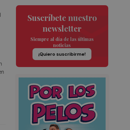
l
Suscríbete nuestro
newsletter
Siempre al día de las últimas
noticias
¡Quiero suscribirme!
n
en