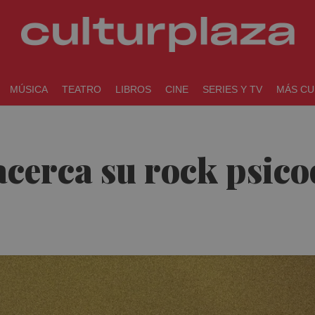
MÚSICA
TEATRO
LIBROS
CINE
SERIES Y TV
MÁS CU
acerca su rock psico