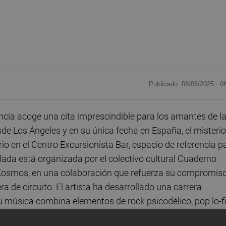
Publicado: 08/06/2025 ·
0
cia acoge una cita imprescindible para los amantes de l
sde Los Ángeles y en su única fecha en España, el misteri
io en el Centro Excursionista Bar, espacio de referencia p
elada está organizada por el colectivo cultural Cuaderno
ni Kosmos, en una colaboración que refuerza su compromis
a de circuito. El artista ha desarrollado una carrera
u música combina elementos de rock psicodélico, pop lo-fi
cargados de simbolismo, tensión y belleza críptica.