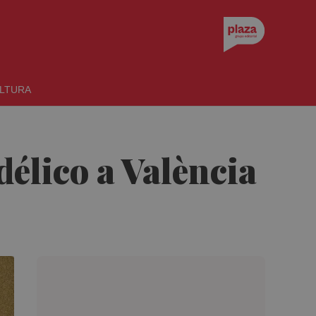
LTURA
délico a València