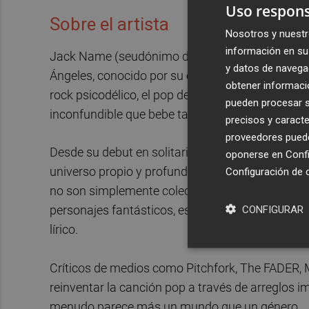
Uso respons
Sobre el artista
Nosotros y nuestr
información en su 
Jack Name (seudónimo de John Webster Johns) 
y datos de navega
Ángeles, conocido por su enfoque radicalmente pe
obtener informació
rock psicodélico, el pop de dormitorio, la electró
pueden procesar su
inconfundible que bebe tanto del sci-fi vintage
precisos y caracte
proveedores pueden
Desde su debut en solitario con Light Show (201
oponerse en
Confi
universo propio y profundamente narrativo. Su
Configuración de 
no son simplemente colecciones de canciones, s
CONFIGURAR
personajes fantásticos, estructuras inusuales y 
lírico.
Críticos de medios como Pitchfork, The FADER,
reinventar la canción pop a través de arreglos 
menudo parece más un mundo que un género.