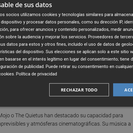
able de sus datos
os socios utilizamos cookies y tecnologías similares para almacena
dispositivo y procesar datos personales, como su dirección IP, iden
es un artista y productor estadounidense con base en L
ción, para ofrecer anuncios y contenido personalizados, medir anun
rsonal de la creación musical. Su obra transita entre el
n sobre la audiencia y mejorar los servicios.
Proveedores de tercer
nica ambiental y el folk distorsionado, con un estilo
s datos para estos y otros fines, incluido el uso de datos de geolo
 como del existencialismo contemporáneo.
rísticas del dispositivo. Sus elecciones se aplican solo a este sitio
 basarse en el interés legítimo en lugar del consentimiento; tiene 
4), editado por God?/Drag City, Jack Name ha cultivado u
guración de publicidad
. Puede retirar su consentimiento en cualqu
s discos, como Weird Moons (2015) o Magic Touch (2020),
cookies
.
Política de privacidad
ino relatos sonoros densos y evocadores, poblados de
RECHAZAR TODO
ACE
una carga emocional que oscila entre lo apocalíptico y lo
 Mojo o The Quietus han destacado su capacidad para
imprevisibles y atmósferas cinematográficas. Su música a