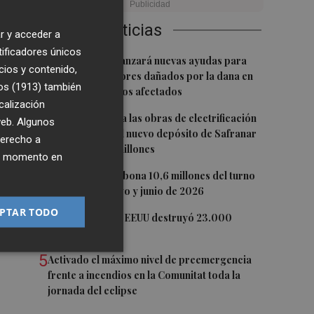
Últimas Noticias
r y acceder a
tificadores únicos
os
1
La Generalitat lanzará nuevas ayudas para
cios y contenido,
reparar ascensores dañados por la dana en
os (1913)
también
todos los edificios afectados
calización
2
La EMT adjudica las obras de electrificación
 web. Algunos
de cocheras y el nuevo depósito de Safranar
derecho a
por más de 10 millones
n
ier momento en
3
La Generalitat abona 10,6 millones del turno
de oficio de mayo y junio de 2026
PTAR TODO
4
La economía de EEUU destruyó 23.000
empleos en julio
5
Activado el máximo nivel de preemergencia
frente a incendios en la Comunitat toda la
jornada del eclipse