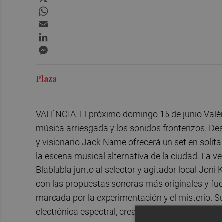
WhatsApp
Email
LinkedIn
Messenger
Plaza
VALÈNCIA. El próximo domingo 15 de junio Valèn
música arriesgada y los sonidos fronterizos. De
y visionario Jack Name ofrecerá un set en solitar
la escena musical alternativa de la ciudad. La v
Blablabla junto al selector y agitador local Jo
con las propuestas sonoras más originales y fuer
marcada por la experimentación y el misterio. S
electrónica espectral, creando paisajes sonoros 