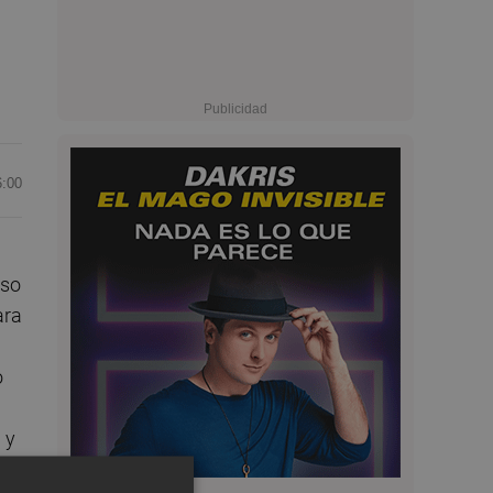
6:00
a
oso
ara
o
 y