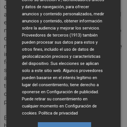
otros”. Si esto no sucede no es posible
y datos de navegación, para ofrecer
asistir a una gran interpretación y alcanzar el
anuncios y contenido personalizados, medir
anuncios y contenido, obtener información
estado emocional que buscan estos
sobre la audiencia y mejorar los servicios.
milagrosos y extensos compases. No quiero
Proveedores de terceros (1913)
también
que se me tome como una
boutade
pero la
pueden procesar sus datos para estos y
música de Bruckner se transmite, es decir se
otros fines, incluido el uso de datos de
interpreta, y se percibe, se escucha de una
geolocalización precisos y características
forma distinta que el resto del repertorio
del dispositivo. Sus elecciones se aplican
sinfónico. El milagro se obró, lo que hay que
solo a este sitio web. Algunos proveedores
atribuir al trabajo de Gustavo Gimeno para
pueden basarse en el interés legítimo en
lugar del consentimiento; tiene derecho a
transmitir, a lo largo de los ensayos, el
oponerse en
Configuración de publicidad
.
camino a seguir por la centuria de músicos
Puede retirar su consentimiento en
para conseguir tan complejo objetivo.
cualquier momento en
Configuración de
cookies
.
Política de privacidad
En mi opinión muchos son los detalles que
hay que tener en cuenta para cincelar con