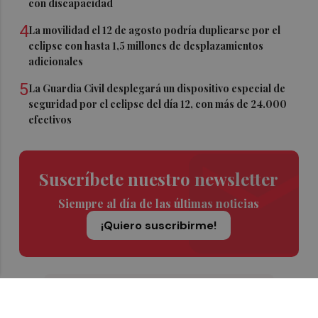
con discapacidad
4
La movilidad el 12 de agosto podría duplicarse por el
eclipse con hasta 1,5 millones de desplazamientos
adicionales
5
La Guardia Civil desplegará un dispositivo especial de
seguridad por el eclipse del día 12, con más de 24.000
efectivos
Suscríbete nuestro newsletter
Siempre al día de las últimas noticias
¡Quiero suscribirme!