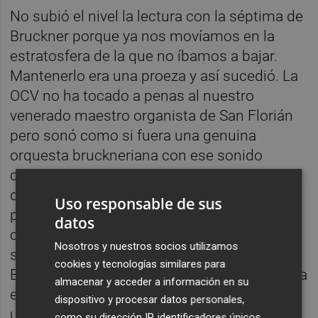
No subió el nivel la lectura con la séptima de
Bruckner porque ya nos movíamos en la
estratosfera de la que no íbamos a bajar.
Mantenerlo era una proeza y así sucedió. La
OCV no ha tocado a penas al nuestro
venerado maestro organista de San Florián
pero sonó como si fuera una genuina
orquesta bruckneriana con ese sonido
característico y esa fisicidad de la cuerda
que posiblemente sólo la OCV sea capaz de
Uso responsable de sus
producir en nuestro país. Pocos
datos
compositores tratan la orquesta como un
Nosotros y nuestros socios utilizamos
solo instrumento y uno de estos es
cookies y tecnologías similares para
Bruckner: alcanzar “el sonido” requiere de una
almacenar y acceder a información en su
escucha mutua entre todos los músicos y
dispositivo y procesar datos personales,
una especie de “meterse unos dentro de
como su dirección IP, identificadores únicos