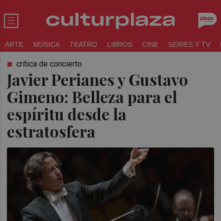
ARTE
MÚSICA
TEATRO
LIBROS
CINE
SERIES Y TV
crítica de concierto
Javier Perianes y Gustavo
Gimeno: Belleza para el
espíritu desde la
estratosfera