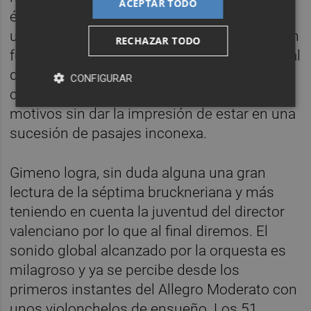
ACEPTAR TODO
éxito cualquier obra de las dimensiones de
una sinfonía de
Anton Brucker
, pero dos son
RECHAZAR TODO
fundamentales: el mencionado sonido global
de unas determinadas características y la
CONFIGURAR
capacidad para enlazar los diferentes
motivos sin dar la impresión de estar en una
sucesión de pasajes inconexa.
Gimeno logra, sin duda alguna una gran
lectura de la séptima bruckneriana y más
teniendo en cuenta la juventud del director
valenciano por lo que al final diremos. El
sonido global alcanzado por la orquesta es
milagroso y ya se percibe desde los
primeros instantes del Allegro Moderato con
unos violonchelos de ensueño. Los 51