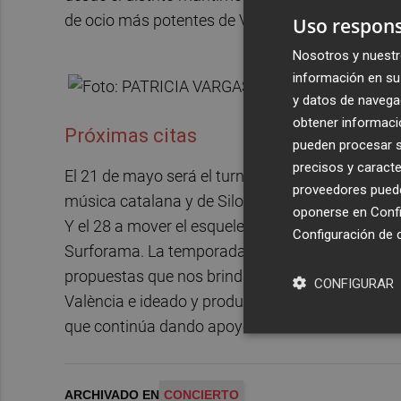
de ocio más potentes de València y sin parangó
Uso respons
Nosotros y nuestr
información en su 
y datos de navega
obtener informació
Próximas citas
pueden procesar su
precisos y caracte
El 21 de mayo será el turno de Pupil·les, uno d
proveedores pueden
música catalana y de Siloé, quien en su deslumbr
oponerse en
Confi
Y el 28 a mover el esqueleto a ritmo de rock&roll
Configuración de 
Surforama. La temporada se cerrará el primer s
propuestas que nos brindará el Festival Mar i Ja
CONFIGURAR
València e ideado y producido por la Agència Di
que continúa dando apoyo a la música en directo
ARCHIVADO EN
CONCIERTO