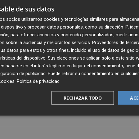
n en España.
able de sus datos
os socios utilizamos cookies y tecnologías similares para almacena
dispositivo y procesar datos personales, como su dirección IP, iden
ción, para ofrecer anuncios y contenido personalizados, medir anun
n sobre la audiencia y mejorar los servicios.
Proveedores de tercer
s datos para estos y otros fines, incluido el uso de datos de geolo
rísticas del dispositivo. Sus elecciones se aplican solo a este sitio
e los combos más energéticos y combativos de la actual
 basarse en el interés legítimo en lugar del consentimiento; tiene 
ante nueva piel completará un día inesperado e irrepetibl
guración de publicidad
. Puede retirar su consentimiento en cualqu
 con un fijo de la Pèrgola en el mes de mayo: la Fiesta
cookies
.
Política de privacidad
ábado de junio con un deslumbrante día cargado de las
zz de El Cabanyal. El ciclo organizado por La Marina de
RECHAZAR TODO
ACE
stricte cuenta con la colaboración de Cervezas Alhambra
 en la ciudad.