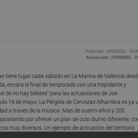
Publicado: 14/05/2022 ·
15:0
Actualizado: 14/05/2022 · 1
e tiene lugar cada sábado en La Marina de València desd
a, encara el final de temporada con una trepidante y
el de no hay billetes” para las actuaciones de Joe
bado 14 de mayo. La Pèrgola de Cervezas Alhambra es ya 
udad a través de la música. Más de cuatro años y 200
 apostando por ofrecer un plan de ocio diurno diferente, co
cos muy diversos. Un ejemplo de activación del territorio
 convertido en una de las propuestas sociales, culturales 