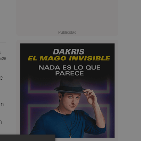
8
5:26
e
un
n
y