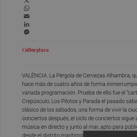
WhatsApp
Email
LinkedIn
Messenger
Culturplaza
VALÈNCIA. La Pèrgola de Cervezas Alhambra, qu
hace más de cuatro años de forma ininterrumpid
variada programación. Prueba de ello fue el “cart
Crepúsculo, Los Pilotos y Parada el pasado sá
clásico de los sábados, una forma de vivir la ci
conciertos después, el ciclo de conciertos sigue
música en directo y junto al mar, apto para públi
desde el distrito marítimo de la ciudad que se ha