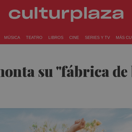
MÚSICA
TEATRO
LIBROS
CINE
SERIES Y TV
MÁS CU
onta su "fábrica de 