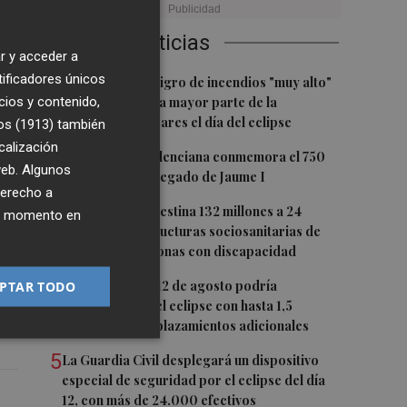
Últimas Noticias
r y acceder a
tificadores únicos
1
Aemet prevé peligro de incendios "muy alto"
cios y contenido,
o "extremo" en la mayor parte de la
Península y Baleares el día del eclipse
os (1913)
también
calización
2
La Biblioteca Valenciana conmemora el 750
 web. Algunos
aniversario del legado de Jaume I
derecho a
e.
3
La Generalitat destina 132 millones a 24
ier momento en
nuevas infraestructuras sociosanitarias de
mayores y personas con discapacidad
4
La movilidad el 12 de agosto podría
PTAR TODO
duplicarse por el eclipse con hasta 1,5
millones de desplazamientos adicionales
5
La Guardia Civil desplegará un dispositivo
especial de seguridad por el eclipse del día
12, con más de 24.000 efectivos