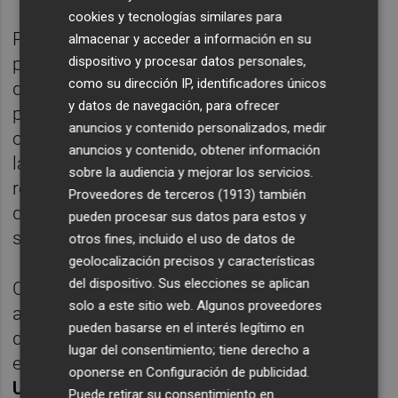
cookies y tecnologías similares para
Por otra parte, Ervitimusik también ha sido
almacenar y acceder a información en su
dispositivo y procesar datos personales,
propuesta, por carambola, como ganadora
como su dirección IP, identificadores únicos
del lote 2 (saxofones). Hazen le ganó en
y datos de navegación, para ofrecer
puntuación pero renunció a este, por lo que,
anuncios y contenido personalizados, medir
otra vez, se le ha pedido la documentación a
anuncios y contenido, obtener información
la segunda empresa en puntuación. El
sobre la audiencia y mejorar los servicios.
requerimiento a Ervitimusik finalizó el 26 de
Proveedores de terceros (1913)
también
diciembre y la evaluación de los criterios de
pueden procesar sus datos para estos y
solvencia de esta no se ha publicado aún.
otros fines, incluido el uso de datos de
geolocalización precisos y características
del dispositivo. Sus elecciones se aplican
Con todo esto, el único lote que sigue
solo a este sitio web. Algunos proveedores
adelante es el número 6, el de instrumentos
pueden basarse en el interés legítimo en
de percusión, que ha ganado Hol Music, que
lugar del consentimiento; tiene derecho a
es la empresa matriz de las tiendas
UME
oponerse en
Configuración de publicidad
.
Unión Musical
. Este lote tenía un
Puede retirar su consentimiento en