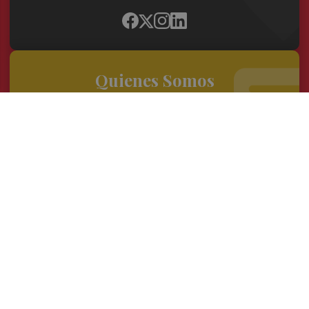
Quienes Somos
Conoce al grupo editorial
Conócenos
Publicidad
Contacto
Acceso accionistas
Aviso legal