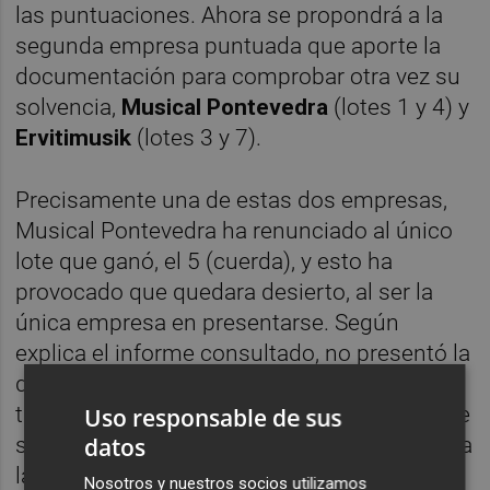
las puntuaciones. Ahora se propondrá a la
segunda empresa puntuada que aporte la
documentación para comprobar otra vez su
solvencia,
Musical Pontevedra
(lotes 1 y 4) y
Ervitimusik
(lotes 3 y 7).
Precisamente una de estas dos empresas,
Musical Pontevedra ha renunciado al único
lote que ganó, el 5 (cuerda), y esto ha
provocado que quedara desierto, al ser la
única empresa en presentarse. Según
explica el informe consultado, no presentó la
documentación requerida en plazo. Si
también renuncia a los dos nuevos lotes que
Uso responsable de sus
datos
se le ha asignado, estos tendrían que pasar a
la tercera empresa en puntuación.
Nosotros y nuestros socios utilizamos