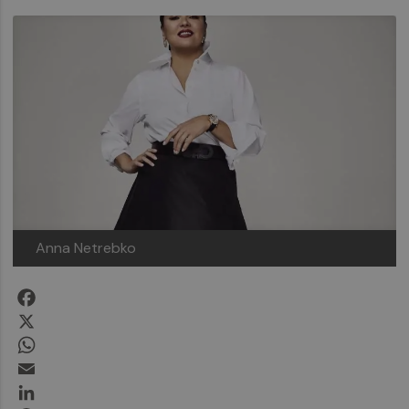
Anna Netrebko
Facebook
X
WhatsApp
Email
LinkedIn