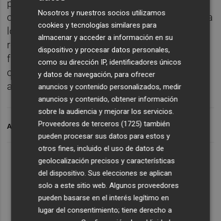
permitido abarcar roles de todas las
Nosotros y nuestros socios utilizamos
categorías, desde las heroínas belcantistas a
cookies y tecnologías similares para
los personajes más dramáticos del
almacenar y acceder a información en su
repertorio, y su voz camaleónica, pasión,
dispositivo y procesar datos personales,
fuerza y versatilidad en el escenario la han
como su dirección IP, identificadores únicos
convertido en "la gran estrella de la lírica
y datos de navegación, para ofrecer
actual", añade.
anuncios y contenido personalizados, medir
anuncios y contenido, obtener información
sobre la audiencia y mejorar los servicios.
Proveedores de terceros (1725)
también
ARCHIVADO EN
LES ARTS
pueden procesar sus datos para estos y
otros fines, incluido el uso de datos de
geolocalización precisos y características
del dispositivo. Sus elecciones se aplican
solo a este sitio web. Algunos proveedores
pueden basarse en el interés legítimo en
lugar del consentimiento; tiene derecho a