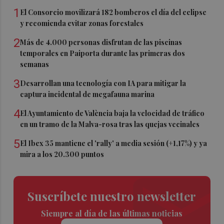
1
El Consorcio movilizará 182 bomberos el día del eclipse
y recomienda evitar zonas forestales
2
Más de 4.000 personas disfrutan de las piscinas
temporales en Paiporta durante las primeras dos
semanas
3
Desarrollan una tecnología con IA para mitigar la
captura incidental de megafauna marina
4
El Ayuntamiento de València baja la velocidad de tráfico
en un tramo de la Malva-rosa tras las quejas vecinales
5
El Ibex 35 mantiene el 'rally' a media sesión (+1,17%) y ya
mira a los 20.300 puntos
Suscríbete nuestro newsletter
Siempre al día de las últimas noticias