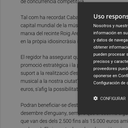
de concurrència competitiva.
Uso respons
Tal com ha recordat Caballero, “l'estratègia de Va
capital mundial de la música, un fet que sempre
Nosotros y nuestr
información en su 
marxa del recinte Roig Arena, amb l'impuls de l
y datos de navega
en la pròpia idiosincràsia i en la pròpia identitat c
obtener informació
pueden procesar su
El regidor ha assegurat que esta convocatòria 
precisos y caracte
promoció estratègica i la posició de València c
proveedores pueden
suport a la realització d'esdeveniments, fires, ex
oponerse en
Confi
musical a la nostra ciutat”. De fet, encara que 
Configuración de 
euros, s'afig la possibilitat d'ampliar-se fins a 50
CONFIGURAR
Podran beneficiar-se d'estes ajudes els projectes 
desembre d'enguany, sempre que el cost no siga
que van des dels 2.500 fins als 15.000 euros am