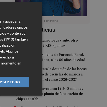
 en
r y acceder a
tificadores únicos
a
Últimas Noticias
cios y contenido,
os (1913)
también
1
El Ibex 35 aprieta motores y sube otro
calización
0,62%, hasta los 20.180 puntos
 web. Algunos
2
r
Fallece el expresidente de Eurocaja Rural,
derecho a
Andrés Gómez Mora, a los 89 años de edad
ió
ier momento en
3
CaixaBank aumenta la dotación de las becas
para el alumnado de escuelas de música a
275.000 euros en el curso 2026-2027
PTAR TODO
4
Tesla y SpaceX invertirán 14.500 millones
para construir la planta de fabricación de
s
chips Terafab