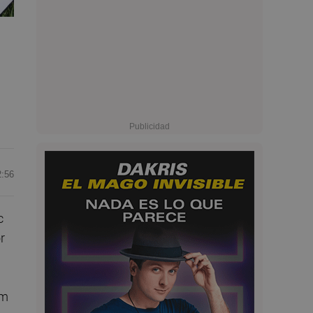
2:56
c
r
im