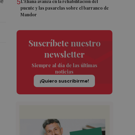
5
de
L'Eliana avanza en la rehabilitación del
puente y las pasarelas sobre el barranco de
Mandor
Suscríbete nuestro
newsletter
Siempre al día de las últimas
noticias
¡Quiero suscribirme!