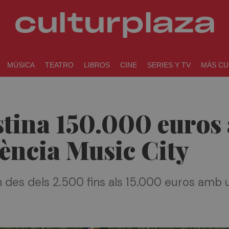
MÚSICA
TEATRO
LIBROS
CINE
SERIES Y TV
MÁS CU
stina 150.000 euros
lència Music City
des dels 2.500 fins als 15.000 euros amb u