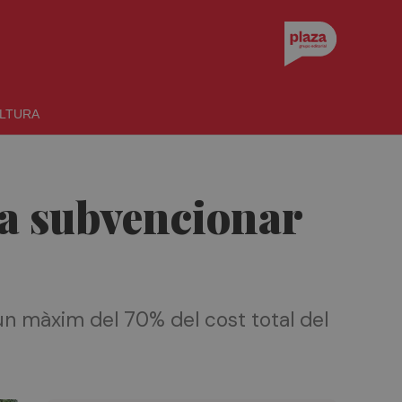
LTURA
 a subvencionar
n màxim del 70% del cost total del