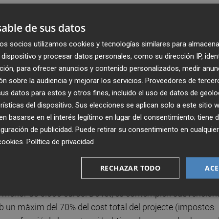
able de sus datos
lència vol subratllar la posició de la nostra ciutat com a
 ha estat així, i més ara amb fites com la pròxima posada
os socios utilizamos cookies y tecnologías similares para almacena
dispositivo y procesar datos personales, como su dirección IP, iden
es bandes de música, i amb la importància que té la músic
ción, para ofrecer anuncios y contenido personalizados, medir anun
ultural i festiva de la nostra terra”.
n sobre la audiencia y mejorar los servicios.
Proveedores de tercer
s datos para estos y otros fines, incluido el uso de datos de geolo
de subvencions permetrà “continuar desenvolupant la
rísticas del dispositivo. Sus elecciones se aplican solo a este sitio
om una ciutat musical”. En este context, es contempla dona
 basarse en el interés legítimo en lugar del consentimiento; tiene 
posicions i tot allò relacionat amb la innovació i la promoc
guración de publicidad
. Puede retirar su consentimiento en cualqu
la convocatòria compta amb una dotació inicial de 100.000
cookies
.
Política de privacidad
.000 € addicionals si n’hi ha crèdit disponible.
RECHAZAR TODO
ACE
que es realitzen des del pròxim 1 d'agost i fins al 31 de
 menor de 5.000 euros. De fet, es contemplen subvencion
b un màxim del 70% del cost total del projecte (impostos