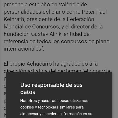
presencia este año en València de
personalidades del piano como Peter Paul
Keinrath, presidente de la Federación
Mundial de Concursos, y el director de la
Fundación Gustav Alink, entidad de
referencia de todos los concursos de piano
internacionales”.
El propio Achúcarro ha agradecido a la
dirección artística del certamen “el rigor y la
profesionalidad en la selección de los
Uso responsable de sus
concursantes” y la “solidez musical” del
datos
evento. Junto al presidente del jurado ha
participado en la presentación la directora
Nosotros y nuestros socios utilizamos
cookies y tecnologías similares para
del Iturbi, Ana Guijarro, quien ha hecho
almacenar y acceder a información en su
hincapié en “el proceso de selección