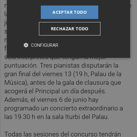
nuevas sesiones eliminatorias en el Palau de
ACEPTAR TODO
la Música, ente colaborador del certamen
junto al IVC. La semifinal tendrá lugar el
RECHAZAR TODO
sábado 7 y el domingo 8 de junio en el
mismo escenario, mientras que la final está
CONFIGURAR
fijada para los días 10 y 11 de junio, con los
seis intérpretes que tengan la mejor
puntuación. Tres pianistas disputarán la
gran final del viernes 13 (19 h, Palau de la
Música), antes de la gala de clausura que
acogerá el Principal un día después.
Además, el viernes 6 de junio hay
programado un concierto extraordinario a
las 19.30 h en la sala Iturbi del Palau.
Todas las sesiones del concurso tendrán