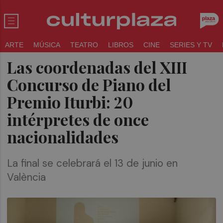
ARTE
MÚSICA
TEATRO
LIBROS
CINE
SERIES Y TV
Las coordenadas del XIII
Concurso de Piano del
Premio Iturbi: 20
intérpretes de once
nacionalidades
La final se celebrará el 13 de junio en
València