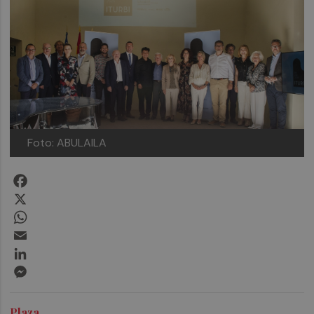
Foto: ABULAILA
Facebook
X
WhatsApp
Email
LinkedIn
Messenger
Plaza