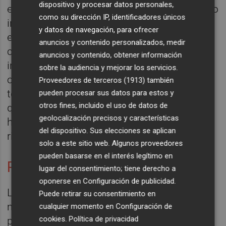
dispositivo y procesar datos personales,
exhaustiva que llevamos a cabo con el apoyo
como su dirección IP, identificadores únicos
incondicional de la Diputación”. “Ahora está
y datos de navegación, para ofrecer
en manos de los concursantes”, ha
anuncios y contenido personalizados, medir
concluido Guijarro, que ha destacado la
anuncios y contenido, obtener información
interpretación obligada en el concurso de la
sobre la audiencia y mejorar los servicios.
obra
Gra
de
Sebastián Mariné
, una pieza
Proveedores de terceros (1913)
también
terminada de componer durante la Dana y
pueden procesar sus datos para estos y
otros fines, incluido el uso de datos de
que su autor ha querido convertir en
geolocalización precisos y características
homenaje a Valencia y las víctimas de la
del dispositivo. Sus elecciones se aplican
riada.
solo a este sitio web. Algunos proveedores
pueden basarse en el interés legítimo en
Programa, jurado y premios
lugar del consentimiento; tiene derecho a
oponerse en
Configuración de publicidad
.
La primera fase del concurso arrancará el
Puede retirar su consentimiento en
miércoles 4 de junio (9.30 horas) y se
cualquier momento en
Configuración de
cookies
.
Política de privacidad
prolongará el jueves 5 y el viernes 6 con