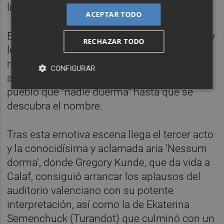
libertad.
ACEPTAR TODO
El protagonista se compadece de Turandot y
RECHAZAR TODO
le plantea un último acertijo para librarse del
matrimonio: adivinar su nombre antes del
CONFIGURAR
amanecer. Por ello, la princesa ordena al
pueblo que "nadie duerma" hasta que se
descubra el nombre.
Tras esta emotiva escena llega el tercer acto
y la conocidísima y aclamada aria 'Nessum
dorma', donde Gregory Kunde, que da vida a
Calaf, consiguió arrancar los aplausos del
auditorio valenciano con su potente
interpretación, así como la de Ekaterina
Semenchuck (Turandot) que culminó con un