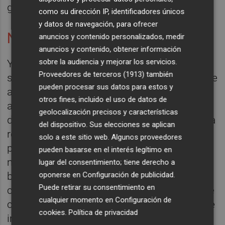
gong o el xilófono.
como su dirección IP, identificadores únicos
y datos de navegación, para ofrecer
Nessum dorma
anuncios y contenido personalizados, medir
anuncios y contenido, obtener información
sobre la audiencia y mejorar los servicios.
Ya en el segundo acto Turandot rompe su
Proveedores de terceros (1913)
también
silencio y desciende de su nave para dirigirse
pueden procesar sus datos para estos y
al pueblo y explicar el martirio sufrido por su
otros fines, incluido el uso de datos de
antepasada Lou-Ling y por el que se protege
geolocalización precisos y características
del matrimonio. Sin embargo, Calaf accede a
del dispositivo. Sus elecciones se aplican
resolver los tres enigmas impuestos por la
solo a este sitio web. Algunos proveedores
princesa y va ascendiendo en el podio a
pueden basarse en el interés legítimo en
medida que los va resolviendo, todo ello,
lugar del consentimiento; tiene derecho a
oponerse en
Configuración de publicidad
.
bajo la atenta mirada de un pueblo que
Puede retirar su consentimiento en
celebra cada logro y de la princesa que sufre
cualquier momento en
Configuración de
cada uno de ellos y que, tras ser resueltos, le
cookies
.
Política de privacidad
implora al emperador que la deje vivir en