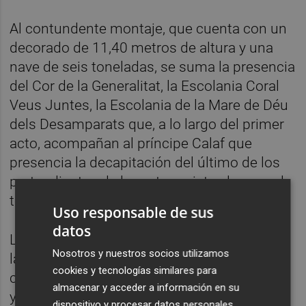
Al contundente montaje, que cuenta con un
decorado de 11,40 metros de altura y una
nave de seis toneladas, se suma la presencia
del Cor de la Generalitat, la Escolania Coral
Veus Juntes, la Escolania de la Mare de Déu
dels Desamparats que, a lo largo del primer
acto, acompañan al príncipe Calaf que
presencia la decapitación del último de los
pretendientes de la protagonista al sonar el
tercer gong.
Uso responsable de sus
datos
La Orquestra de la Comunitat Valenciana es
Nosotros y nuestros socios utilizamos
la encargada de acercar a Les Arts a China
cookies y tecnologías similares para
con la interpretación de melodías orientales
almacenar y acceder a información en su
y del uso de instrumentos como el arpa, el
dispositivo y procesar datos personales,