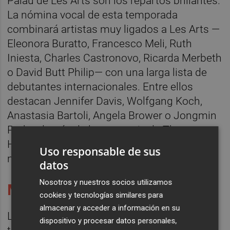
Palau de Les Arts son los repartos brillantes.
La nómina vocal de esta temporada
combinará artistas muy ligados a Les Arts —
Eleonora Buratto, Francesco Meli, Ruth
Iniesta, Charles Castronovo, Ricarda Merbeth
o David Butt Philip— con una larga lista de
debutantes internacionales. Entre ellos
destacan Jennifer Davis, Wolfgang Koch,
Anastasia Bartoli, Angela Brower o Jongmin
Park, además de la presencia de Thomas
Hampson como uno de los grandes
Uso responsable de sus
nombres de la temporada.
datos
Nosotros y nuestros socios utilizamos
Más allá de la ópera
cookies y tecnologías similares para
almacenar y acceder a información en su
Les Arts vuelve a marcar su crecimiento a
dispositivo y procesar datos personales,