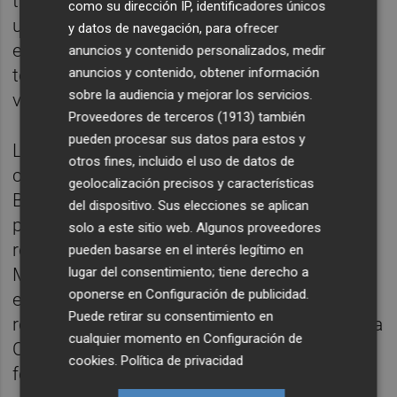
través de los ciclos paralelos al de ópera. Y
como su dirección IP, identificadores únicos
uno de los ámbitos donde más visible será
y datos de navegación, para ofrecer
esta apuesta es en el de danza, que esta
anuncios y contenido personalizados, medir
anuncios y contenido, obtener información
temporada se ha probado a programar los
sobre la audiencia y mejorar los servicios.
viernes para generar un público de hábitos.
Proveedores de terceros (1913)
también
pueden procesar sus datos para estos y
La programación de este curso arrancará
otros fines, incluido el uso de datos de
con el regreso de
Antonio Najarro
y Les
geolocalización precisos y características
Ballets Espagnols de La Argentina, un
del dispositivo. Sus elecciones se aplican
proyecto que continúa recuperando
solo a este sitio web. Algunos proveedores
repertorio histórico vinculado a Antonia
pueden basarse en el interés legítimo en
lugar del consentimiento; tiene derecho a
Mercé, figura fundamental de la danza
oponerse en
Configuración de publicidad
.
española del siglo XX. La propuesta
Puede retirar su consentimiento en
revisitará piezas como
Juerga
o
Triana
, con la
cualquier momento en
Configuración de
Orquestra de la Comunitat Valenciana en el
cookies
.
Política de privacidad
foso.