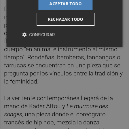
ACEPTAR TODO
El flamenco tendrá también un peso
importante dentro del ciclo.
Olga Pericet
RECHAZAR TODO
presentará
La Leona
, un espectáculo
concebido como homenaje a la guitarra
CONFIGURAR
flamenca donde la bailaora transforma el
cuerpo “en animal e instrumento al mismo
tiempo”. Rondeñas, bamberas, fandangos o
farrucas se encuentran en una pieza que se
pregunta por los vínculos entre la tradición y
la feminidad.
La vertiente contemporánea llegará de la
mano de Kader Attou y
Le murmure des
songes
, una pieza donde el coreógrafo
francés de hip hop, mezcla la danza