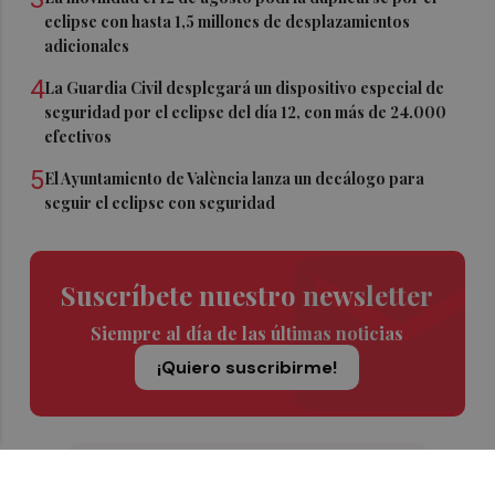
eclipse con hasta 1,5 millones de desplazamientos
adicionales
4
La Guardia Civil desplegará un dispositivo especial de
seguridad por el eclipse del día 12, con más de 24.000
efectivos
5
El Ayuntamiento de València lanza un decálogo para
seguir el eclipse con seguridad
Suscríbete nuestro newsletter
Siempre al día de las últimas noticias
¡Quiero suscribirme!