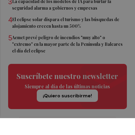
3
La capacidad de los modelos de IA para burlar la
seguridad alarma a gobiernos y empresas
4
El eclipse solar dispara el turismo y las búsquedas de
alojamiento crecen hasta un 500%
5
Aemet prevé peligro de incendios "muy alto" o
"extremo" en la mayor parte de la Península y Baleares
el día del eclipse
Suscríbete nuestro newsletter
Siempre al día de las últimas noticias
¡Quiero suscribirme!