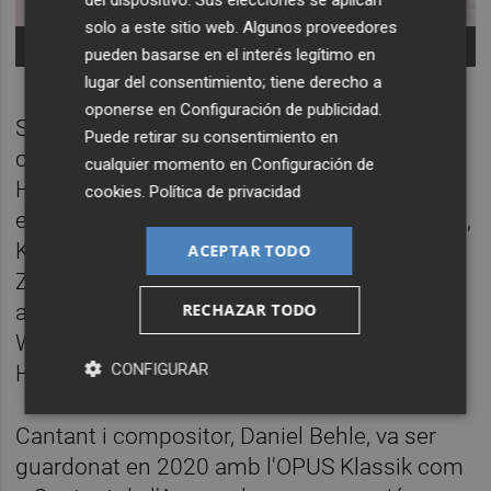
del dispositivo. Sus elecciones se aplican
solo a este sitio web. Algunos proveedores
Sarah Wegener -
Foto: Vera Hartmann
pueden basarse en el interés legítimo en
lugar del consentimiento; tiene derecho a
oponerse en
Configuración de publicidad
.
Sarah Wegener ha treballat amb directors
Puede retirar su consentimiento en
com Nagano, Pomàrico, Rundel, Kaljuste,
cualquier momento en
Configuración de
Holliger, Cambreling i Bernius. Ha actuat en
cookies
.
Política de privacidad
els festivals de Salzburg, Schleswig-Holstein,
Konzerthaus de Berlín i Viena, Tonhalle de
ACEPTAR TODO
Zúric o Concertgebouw d’Amsterdam, entre
altres. Ha debutat com Sieglinde en Die
RECHAZAR TODO
Walküre de Wagner a Praga, Colònia,
CONFIGURAR
Hamburg, Dresden, Amsterdam i Lucerna.
Cantant i compositor, Daniel Behle, va ser
guardonat en 2020 amb l'OPUS Klassik com