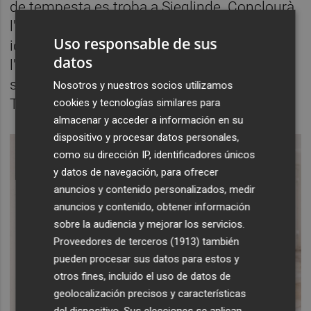
de tempesta es troba a Sieglinde. Conclourà
l'Acte I descobrint els dos la seua veritable
Uso responsable de sus
identitat i expressant el seu amor amb
datos
l'orgull del romanticisme, que desafia el que
s'establix i convencional, i que ja evoca a
Nosotros y nuestros socios utilizamos
Tristán.
cookies y tecnologías similares para
almacenar y acceder a información en su
dispositivo y procesar datos personales,
como su dirección IP, identificadores únicos
y datos de navegación, para ofrecer
anuncios y contenido personalizados, medir
anuncios y contenido, obtener información
sobre la audiencia y mejorar los servicios.
Proveedores de terceros (1913)
también
pueden procesar sus datos para estos y
otros fines, incluido el uso de datos de
geolocalización precisos y características