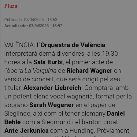
Plaza
Publicado: 03/04/2025 ·
16:53
Actualizado: 03/04/2025 · 16:57
VALÈNCIA. L’
Orquestra de València
interpretarà demà divendres, a les 19.30
hores a la
Sala Iturbi
, el primer acte de
l’òpera
La Valquíria
de
Richard Wagner
en
versió de concert, que serà dirigit pel seu
titular,
Alexander Liebreich
. Comptarà amb
un potent elenc vocal wagnerià, format per la
soprano
Sarah Wegener
en el paper de
Sieglinde, així com el tenor alemany
Daniel
Behle
com a Siegmund i el baríton croat
Ante Jerkunica
com a Hunding. Prèviament,