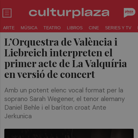
ARTE
MÚSICA
TEATRO
LIBROS
CINE
SERIES Y TV
L’Orquestra de València i
Liebreich interpreten el
primer acte de La Valquíria
en versió de concert
Amb un potent elenc vocal format per la
soprano Sarah Wegener, el tenor alemany
Daniel Behle i el baríton croat Ante
Jerkunica