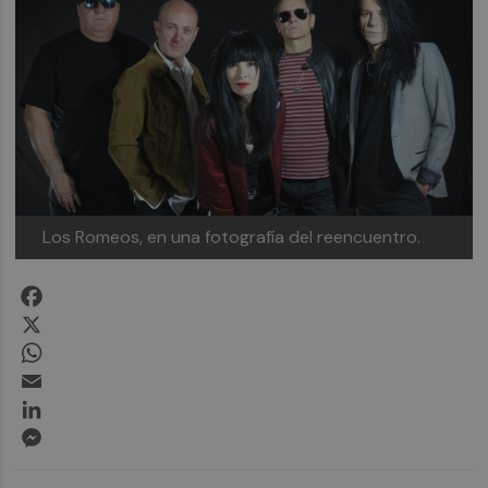
Los Romeos, en una fotografía del reencuentro.
Facebook
X
WhatsApp
Email
LinkedIn
Messenger