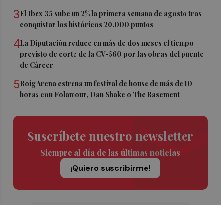
3
El Ibex 35 sube un 2% la primera semana de agosto tras
conquistar los históricos 20.000 puntos
4
La Diputación reduce en más de dos meses el tiempo
previsto de corte de la CV-560 por las obras del puente
de Càrcer
5
Roig Arena estrena un festival de house de más de 10
horas con Folamour, Dan Shake o The Basement
Suscríbete nuestro newsletter
Siempre al día de las últimas noticias
¡Quiero suscribirme!