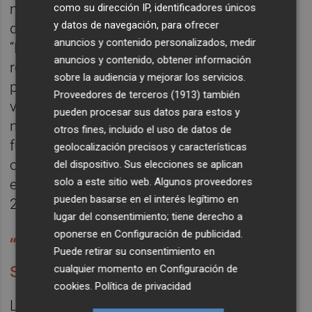
músicos que llevaban décadas
como su dirección IP, identificadores únicos
y datos de navegación, para ofrecer
desarrollando vidas y proyectos separados.
anuncios y contenido personalizados, medir
“No nos ha dado tiempo para nada más —
anuncios y contenido, obtener información
responde cuando se le pregunta por
sobre la audiencia y mejorar los servicios.
posibles canciones nuevas—. Tenemos que
Proveedores de terceros (1913)
también
volvernos a conocer y tenemos que ver si
pueden procesar sus datos para estos y
nos apetece”. Además, existe otro factor
otros fines, incluido el uso de datos de
fundamental: la mayoría de composiciones
geolocalización precisos y características
originales llevaban la firma de
Pedro López
,
del dispositivo. Sus elecciones se aplican
solo a este sitio web. Algunos proveedores
el bajista, que falleció repentinamente en
pueden basarse en el interés legítimo en
2006.
lugar del consentimiento; tiene derecho a
oponerse en
Configuración de publicidad
.
“Son canciones que podrían
Puede retirar su consentimiento en
sacar ahora grupos indie”
cualquier momento en
Configuración de
cookies
.
Política de privacidad
Lo que sí ha sorprendido a la banda es