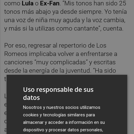
como
Lula
o
Ex-Fan
. “Mis tonos han sido 25
tonos más abajo ya desde siempre. Yo tenía
una voz de niña muy aguda y la voz cambia,
y más si la utilizas como cantante”, cuenta.
Por eso, regresar al repertorio de Los
Romeos implicaba volver a enfrentarse a
canciones “muy complicadas” y escritas
desde la energía de la juventud. “Ha sido
todo un reto para nosotros”, reconoce.
Uso responsable de sus
La reunión, de momento, se ha centrado
datos
exclusivamente en recuperar el directo. Los
Nosotros y nuestros socios utilizamos
ensayos han estado dedicados casi por
cookies y tecnologías similares para
completo a reaprender el repertorio y volver
almacenar y acceder a información en su
a construir una dinámica colectiva entre
dispositivo y procesar datos personales,