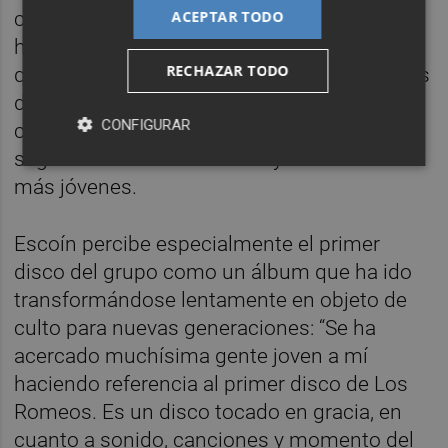
ACEPTAR TODO
comprobar hasta qué punto sus canciones
han sobrevivido al contexto generacional
RECHAZAR TODO
que las vio nacer. En los primeros conciertos
de la gira, Los Romeos se han encontrado
CONFIGURAR
con un público donde conviven sus
seguidores históricos con oyentes mucho
más jóvenes.
Escoín percibe especialmente el primer
disco del grupo como un álbum que ha ido
transformándose lentamente en objeto de
culto para nuevas generaciones: “Se ha
acercado muchísima gente joven a mí
haciendo referencia al primer disco de Los
Romeos. Es un disco tocado en gracia, en
cuanto a sonido, canciones y momento del