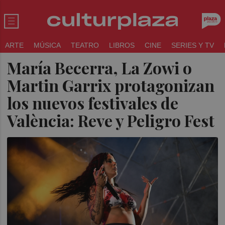
ARTE
MÚSICA
TEATRO
LIBROS
CINE
SERIES Y TV
María Becerra, La Zowi o
Martin Garrix protagonizan
los nuevos festivales de
València: Reve y Peligro Fest