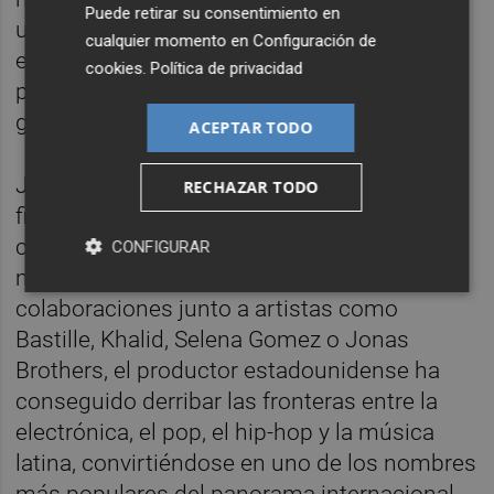
Puede retirar su consentimiento en
uno del mundo y continúa liderando la
cualquier momento en
Configuración de
escena desde su sello STMPD RCRDS. Su
cookies
.
Política de privacidad
presencia en València supone uno de los
grandes reclamos de esta edición inaugural.
ACEPTAR TODO
Junto a él estará Marshmello, una de las
RECHAZAR TODO
figuras más reconocibles de la música
contemporánea. Con más de 16.800
CONFIGURAR
millones de reproducciones en Spotify y
colaboraciones junto a artistas como
Bastille, Khalid, Selena Gomez o Jonas
Brothers, el productor estadounidense ha
conseguido derribar las fronteras entre la
electrónica, el pop, el hip-hop y la música
latina, convirtiéndose en uno de los nombres
más populares del panorama internacional.