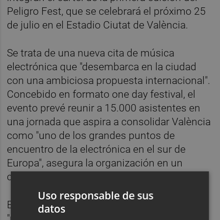
Peligro Fest, que se celebrará el próximo 25
de julio en el Estadio Ciutat de València.
Se trata de una nueva cita de música
electrónica que "desembarca en la ciudad
con una ambiciosa propuesta internacional".
Concebido en formato one day festival, el
evento prevé reunir a 15.000 asistentes en
una jornada que aspira a consolidar València
como "uno de los grandes puntos de
encuentro de la electrónica en el sur de
Europa", asegura la organización en un
comunicado.
Uso responsable de sus
El certamen reúne algunas de las figuras
datos
"más influyentes" de la escena actual y que