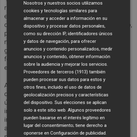
Nosotros y nuestros socios utilizamos
refleja la diversidad sonora que define la
cookies y tecnologías similares para
electrónica contemporánea: desde el EDM
almacenar y acceder a información en su
de estadios hasta el melodic house y techno,
dispositivo y procesar datos personales,
pasando por las nuevas corrientes
como su dirección IP, identificadores únicos
melódicas que están marcando el futuro del
y datos de navegación, para ofrecer
anuncios y contenido personalizados, medir
género, la programación busca ofrecer una
anuncios y contenido, obtener información
fotografía del momento que vive la música
sobre la audiencia y mejorar los servicios.
electrónica a escala global.
Proveedores de terceros (1913)
también
pueden procesar sus datos para estos y
Al frente del cartel estará Martin Garrix, uno
otros fines, incluido el uso de datos de
de los artistas más determinantes de la
geolocalización precisos y características
última década. Convertido en una estrella
del dispositivo. Sus elecciones se aplican
solo a este sitio web. Algunos proveedores
internacional tras el éxito de Animals y su
pueden basarse en el interés legítimo en
irrupción en Tomorrowland con apenas 17
lugar del consentimiento; tiene derecho a
años, el productor neerlandés ha sido
oponerse en
Configuración de publicidad
.
nombrado en varias ocasiones DJ número