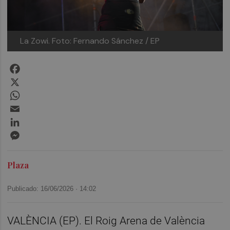
La Zowi.
Foto: Fernando Sánchez / EP
Facebook
X
WhatsApp
Email
LinkedIn
Messenger
Plaza
Publicado: 16/06/2026 ·
14:02
VALÈNCIA (EP). El Roig Arena de València