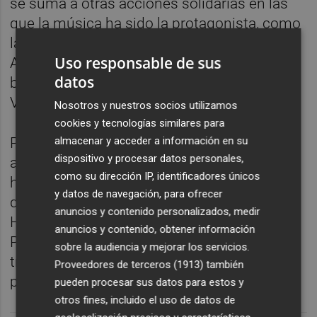
se suma a otras acciones solidarias en las
que la música ha sido la protagonista, como
las impulsadas por Manolo García y Bryan
Uso responsable de sus
Adams, quienes también han destinado los
datos
beneficios de sus recientes conciertos en
València a paliar los efectos de la dana.
Nosotros y nuestros socios utilizamos
cookies y tecnologías similares para
almacenar y acceder a información en su
Para aquellas personas que no puedan
dispositivo y procesar datos personales,
asistir, pero deseen colaborar, se ha
como su dirección IP, identificadores únicos
habilitado una Fila 0, cuya recaudación irá
y datos de navegación, para ofrecer
destinada íntegramente a la Fundación
anuncios y contenido personalizados, medir
Horta Sud, entidad con la que Riff
anuncios y contenido, obtener información
Producciones y Territorio Musical han
sobre la audiencia y mejorar los servicios.
trabajado mano a mano para dar vida a este
Proveedores de terceros (1913)
también
proyecto benéfico.
pueden procesar sus datos para estos y
otros fines, incluido el uso de datos de