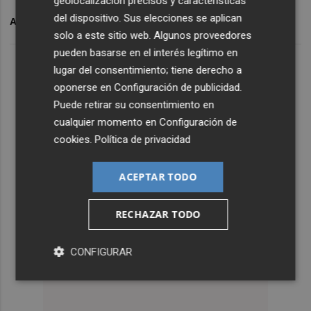
geolocalización precisos y características
del dispositivo. Sus elecciones se aplican
ARCHIVADO EN
CONCIERTO
DANA VALENCIA
solo a este sitio web. Algunos proveedores
pueden basarse en el interés legítimo en
lugar del consentimiento; tiene derecho a
oponerse en
Configuración de publicidad
.
Puede retirar su consentimiento en
cualquier momento en
Configuración de
cookies
.
Política de privacidad
ACEPTAR TODO
RECHAZAR TODO
CONFIGURAR