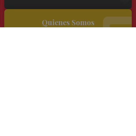
Quienes Somos
Conoce al grupo editorial
Conócenos
Publicidad
Contacto
Acceso accionistas
Aviso legal
Política de privacidad
Cookies