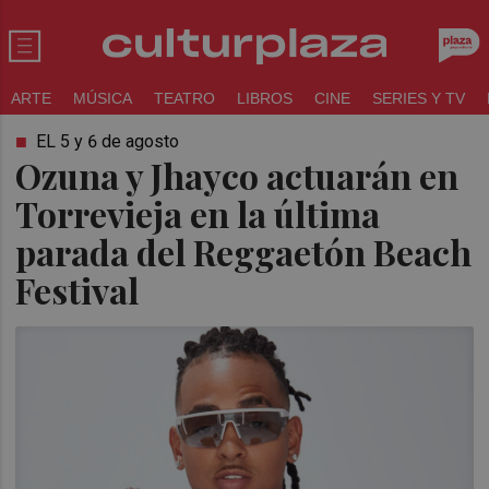
ARTE
MÚSICA
TEATRO
LIBROS
CINE
SERIES Y TV
EL 5 y 6 de agosto
Ozuna y Jhayco actuarán en
Torrevieja en la última
parada del Reggaetón Beach
Festival