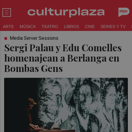
ARTE
MÚSICA
TEATRO
LIBROS
CINE
SERIES Y TV
Media Server Sessions
Sergi Palau y Edu Comelles
homenajean a Berlanga en
Bombas Gens