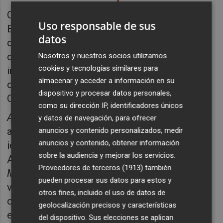
Como colofón a esta primera temporada,
Uso responsable de sus
Bombas Gens presenta una sesión especial
datos
dedicada a
Luis García Berlanga
en
colaboración con el festival
VOlumens
,
Nosotros y nuestros socios utilizamos
cookies y tecnologías similares para
impulsor original de la pieza en 2022 en
almacenar y acceder a información en su
colaboración con la Concejalía de Acción
dispositivo y procesar datos personales,
Cultural y el Año Berlanga.
como su dirección IP, identificadores únicos
About: Berlanga
es un espectáculo
y datos de navegación, para ofrecer
audiovisual que parte de tres de las más
anuncios y contenido personalizados, medir
anuncios y contenido, obtener información
icónicas bandas sonoras de Miguel Asins
sobre la audiencia y mejorar los servicios.
Arbó —
Plácido
,
El Verdugo
y
Bienvenido Mr.
Proveedores de terceros (1913)
también
Marshall
— para construir un paisaje sonoro y
pueden procesar sus datos para estos y
visual crítico sobre la nostalgia, la memoria
otros fines, incluido el uso de datos de
colectiva y el recuerdo. La obra, que fue
geolocalización precisos y características
editada a finales de 2024 en sello
del dispositivo. Sus elecciones se aplican