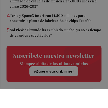
alumnado de escuelas de música a 275.000 euros en el
curso 2026-2027
4
Tesla y SpaceX invertirán 14.500 millones para
construir la planta de fabricación de chips Terafab
5
Sol Picó: “El mundo ha cambiado mucho; ya no es tiempo
de grandes espectáculos”
Suscríbete nuestro newsletter
Siempre al día de las últimas noticias
¡Quiero suscribirme!