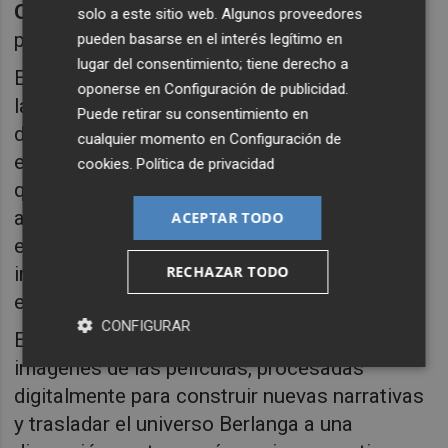
Oligovisiones
, se presenta al público por
solo a este sitio web. Algunos proveedores
primera vez en formato inmersivo.
pueden basarse en el interés legítimo en
lugar del consentimiento; tiene derecho a
El artista sonoro
Edu Comelles
reinterpreta
oponerse en
Configuración de publicidad
.
las piezas sonoras mediante técnicas de
Puede retirar su consentimiento en
deconstrucción musical y procesado
cualquier momento en
Configuración de
electrónico, generando una atmósfera en la
cookies
.
Política de privacidad
que los sonidos de cintas magnetofónicas y
altavoces antiguos dialogan con
ACEPTAR TODO
ensoñaciones musicales que activan el
RECHAZAR TODO
imaginario emocional y cultural del
espectador.
CONFIGURAR
En el plano visual,
Sergi Palau
reelabora
imágenes de las películas, procesadas
digitalmente para construir nuevas narrativas
y trasladar el universo Berlanga a una