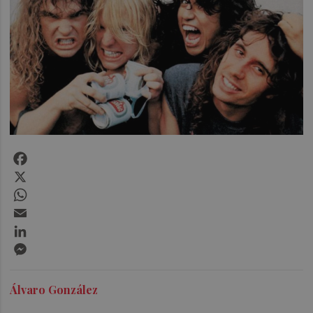
Facebook
X
WhatsApp
Email
LinkedIn
Messenger
Álvaro González