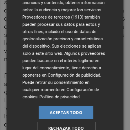
sangre. Se me ocurren pocos inicios de
anuncios y contenido, obtener información
canción más transformadores que este para
sobre la audiencia y mejorar los servicios.
Proveedores de terceros (1913)
también
quién ha amado el metal. Da igual la edad, es
pueden procesar sus datos para estos y
oírlo y pasar de hombre a neardenthal. Quizá
otros fines, incluido el uso de datos de
sea por el doble bombo, en este disco fue de
geolocalización precisos y características
las primeras veces que se empleaba a
del dispositivo. Sus elecciones se aplican
velocidades de más de 200 pulsaciones por
solo a este sitio web. Algunos proveedores
minuto.
pueden basarse en el interés legítimo en
lugar del consentimiento; tiene derecho a
Pero el problema del histórico LP no estuvo
oponerse en
Configuración de publicidad
.
Puede retirar su consentimiento en
aquí, sino en el inicio. Después del citado
cualquier momento en
Configuración de
grito, la letra empieza a hablar de Auschwitz.
cookies
.
Política de privacidad
En Columbia ya estaban hartos de
Ozzy
,
tenían denuncias porque se les culpaba de
ACEPTAR TODO
incitar al suicidio de adolescentes y, en
cuanto escucharon esa letra, dedicada al
RECHAZAR TODO