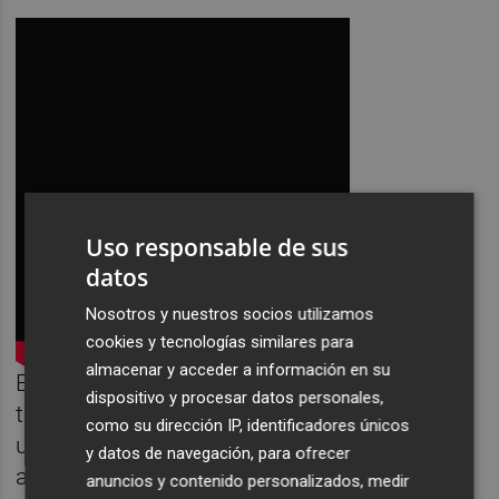
Uso responsable de sus
datos
Nosotros y nuestros socios utilizamos
cookies y tecnologías similares para
almacenar y acceder a información en su
Esta canción concretamente evocaba algo
dispositivo y procesar datos personales,
típico en el metal, la historia de fantasía de
como su dirección IP, identificadores únicos
un alma expulsada del cielo que se venga
y datos de navegación, para ofrecer
asesinando a los ángeles, por eso llueve
anuncios y contenido personalizados, medir