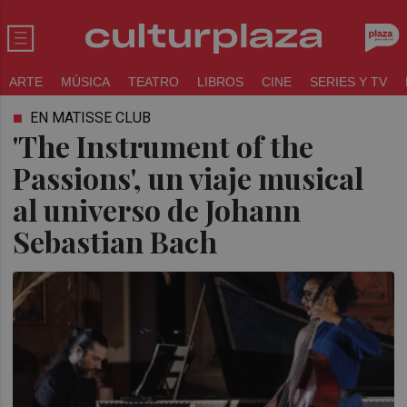
ARTE
MÚSICA
TEATRO
LIBROS
CINE
SERIES Y TV
EN MATISSE CLUB
'The Instrument of the
Passions', un viaje musical
al universo de Johann
Sebastian Bach