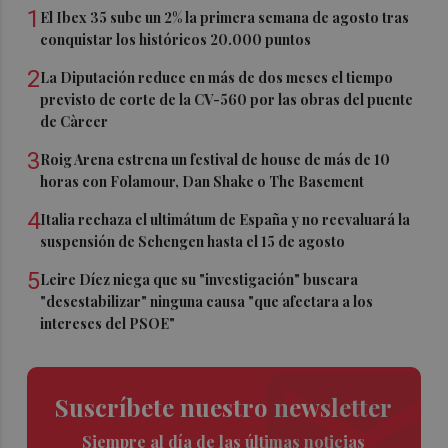
1
El Ibex 35 sube un 2% la primera semana de agosto tras
conquistar los históricos 20.000 puntos
2
La Diputación reduce en más de dos meses el tiempo
previsto de corte de la CV-560 por las obras del puente
de Càrcer
3
Roig Arena estrena un festival de house de más de 10
horas con Folamour, Dan Shake o The Basement
4
Italia rechaza el ultimátum de España y no reevaluará la
suspensión de Schengen hasta el 15 de agosto
5
Leire Díez niega que su "investigación" buscara
"desestabilizar" ninguna causa "que afectara a los
intereses del PSOE"
Suscríbete nuestro newsletter
Siempre al día de las últimas noticias