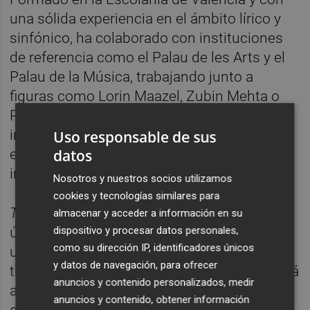
una sólida experiencia en el ámbito lírico y
sinfónico, ha colaborado con instituciones
de referencia como el Palau de les Arts y el
Palau de la Música, trabajando junto a
figuras como Lorin Maazel, Zubin Mehta o
Plácido Domingo. En los últimos años ha
impulsado diversos proyectos que exploran
Uso responsable de sus
datos
el diálogo entre la música clásica, la
improvisación y las músicas del mundo.
Nosotros y nuestros socios utilizamos
cookies y tecnologías similares para
The Instrument of the Passions
no se plantea
almacenar y acceder a información en su
dispositivo y procesar datos personales,
únicamente como un concierto, sino como
como su dirección IP, identificadores únicos
una experiencia de escucha profunda. A
y datos de navegación, para ofrecer
través de la música de Bach, el público podrá
anuncios y contenido personalizados, medir
adentrarse en un universo de emociones
anuncios y contenido, obtener información