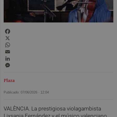
Facebook
X
WhatsApp
Email
LinkedIn
Messenger
Plaza
Publicado: 07/06/2026 ·
12:04
VALÈNCIA. La prestigiosa violagambista
Lixsania Fernández y el músico valenciano