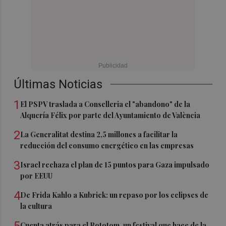
Últimas Noticias
1
El PSPV traslada a Conselleria el "abandono" de la
Alquería Félix por parte del Ayuntamiento de València
2
La Generalitat destina 2,5 millones a facilitar la
reducción del consumo energético en las empresas
3
Israel rechaza el plan de 15 puntos para Gaza impulsado
por EEUU
4
De Frida Kahlo a Kubrick: un repaso por los eclipses de
la cultura
Cuenta atrás para el Rototom, un festival que hace de la