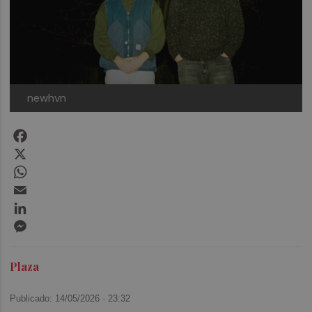
newhvn
Facebook
X
WhatsApp
Email
LinkedIn
Messenger
Plaza
Publicado: 14/05/2026 ·
23:32