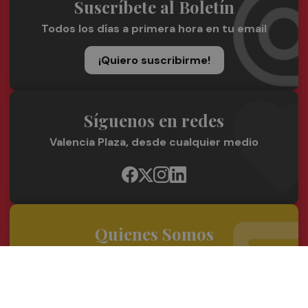
Suscríbete al Boletín
Todos los días a primera hora en tu email
¡Quiero suscribirme!
Síguenos en redes
Valencia Plaza, desde cualquier medio
Quienes Somos
Conoce al grupo editorial
Conócenos