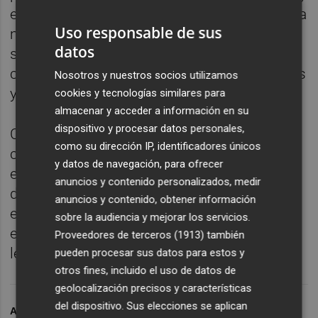
experimentación sonora. Con una trayectoria
Uso responsable de sus
marcada por la mezcla de géneros como
datos
space rock, math rock o afrobeat, su directo
construye paisajes sonoros densos, rítmicos
Nosotros y nuestros socios utilizamos
y en constante transformación.
cookies y tecnologías similares para
almacenar y acceder a información en su
dispositivo y procesar datos personales,
Con esta nueva edición, Eclèctic continúa
como su dirección IP, identificadores únicos
consolidándose como un espacio de
y datos de navegación, para ofrecer
encuentro entre distintas escenas y formas
anuncios y contenido personalizados, medir
de entender la música, apostando por
anuncios y contenido, obtener información
eventos puntuales que priorizan la
sobre la audiencia y mejorar los servicios.
experiencia en directo y el cruce de
Proveedores de terceros (1913)
también
lenguajes.
pueden procesar sus datos para estos y
otros fines, incluido el uso de datos de
geolocalización precisos y características
del dispositivo. Sus elecciones se aplican
ARCHIVADO EN
CONCIERTOS