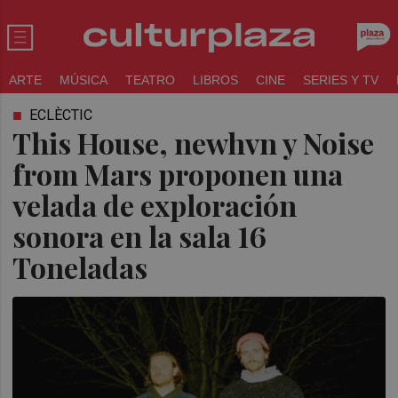
ARTE
MÚSICA
TEATRO
LIBROS
CINE
SERIES Y TV
ECLÈCTIC
This House, newhvn y Noise
from Mars proponen una
velada de exploración
sonora en la sala 16
Toneladas