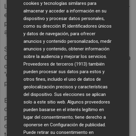
cookies y tecnologías similares para
La mayoría de estos personajes son latinos -
almacenar y acceder a información en su
el 40,67% entre cine y series-, seguidos de
dispositivo y procesar datos personales,
personajes negros, árabes, gitanos y
como su dirección IP, identificadores únicos
asiáticos.
y datos de navegación, para ofrecer
anuncios y contenido personalizados, medir
Sin embargo, esta representación es para
anuncios y contenido, obtener información
sobre la audiencia y mejorar los servicios.
ODA "problemática" por su vinculación con la
Proveedores de terceros (1913)
también
criminalidad, las drogas, la cárcel y la figura
pueden procesar sus datos para estos y
"cliché" del 'Pepito grillo' moral para
otros fines, incluido el uso de datos de
personajes blancos.
geolocalización precisos y características
del dispositivo. Sus elecciones se aplican
En oposición, en el ámbito de la
solo a este sitio web. Algunos proveedores
discapacidad, el informe registra un 5,8% de
pueden basarse en el interés legítimo en
personajes con discapacidad frente al 3,2%
lugar del consentimiento; tiene derecho a
oponerse en
Configuración de publicidad
.
del ejercicio anterior, consolidando una
Puede retirar su consentimiento en
tendencia "a tener en cuenta". "Aunque