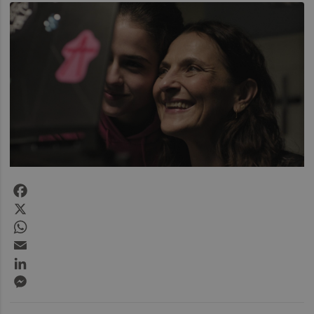
Facebook
X
WhatsApp
Email
LinkedIn
Messenger