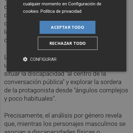
cualquier momento en
Configuración de
consideramos que una de las principales
cookies
.
Política de privacidad
causas del crecimiento es la inclinación
cada vez mayor de representar aspectos de
ACEPTAR TODO
la salud mental como la ansiedad o la
depresión", explica el Observatorio.
RECHAZAR TODO
La película
Sorda
ha sido destacada como
CONFIGURAR
uno de los títulos que han contribuido a
situar la discapacidad "al centro de la
conversación pública" y explorar la sordera
de la protagonista desde "ángulos complejos
y poco habituales".
Precisamente, el análisis por género revela
que, mientras los personajes masculinos se
asocian a discapacidades físicas o