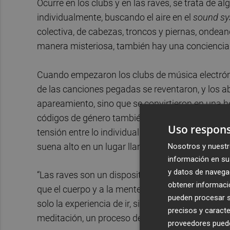
Ocurre en los clubs y en las raves, se trata de alg
individualmente, buscando el aire en el
sound s
colectiva, de cabezas, troncos y piernas, ondea
manera misteriosa, también hay una conciencia d
Cuando empezaron los clubs de música electróni
de las canciones pegadas se reventaron, y los a
apareamiento, sino que se convirtieron en una h
códigos de género también se transformaron, y la 
Uso respons
tensión entre lo individual y lo colectivo. Esa
suena alto en un lugar llamado club, u otro lugar
Nosotros y nuestr
información en su 
y datos de navega
“Las raves son un dispositivo muy complejo con m
obtener informació
que el cuerpo y a la mente viven un momento de 
pueden procesar su
solo la experiencia de ir, sino el ritual de ante
precisos y caracte
meditación, un proceso de autoreconciliación, hay
proveedores pueden