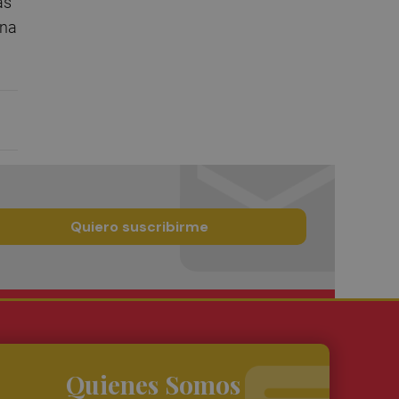
as
una
Quiero suscribirme
Quienes Somos