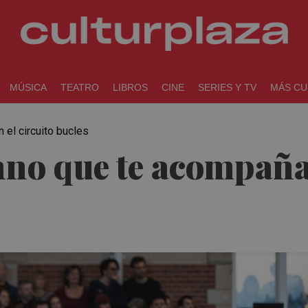
MÚSICA
TEATRO
LIBROS
CINE
SERIES Y TV
MÁS CU
 el circuito bucles
hno que te acompaña