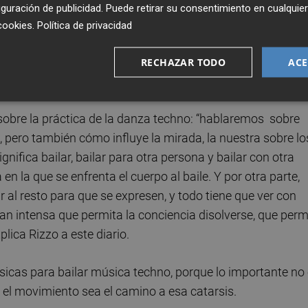
guración de publicidad
. Puede retirar su consentimiento en cualqu
ubbing
en Holanda, donde el baile y la música techno tiene
cookies
.
Política de privacidad
re en el cuerpo cuando bailar es esa experiencia colectiva
Higher
, la performance de la que parte
Higher.xtn
, que se
RECHAZAR TODO
ACE
 Bucles
.
sobre la práctica de la danza techno: “hablaremos sobre
 pero también cómo influye la mirada, la nuestra sobre lo
nifica bailar, bailar para otra persona y bailar con otra
 la que se enfrenta el cuerpo al baile. Y por otra parte,
 al resto para que se expresen, y todo tiene que ver con
an intensa que permita la conciencia disolverse, que perm
plica Rizzo a este diario.
ásicas para bailar música techno, porque lo importante no
 el movimiento sea el camino a esa catarsis.