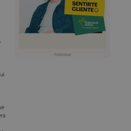
e
uí
ue
era