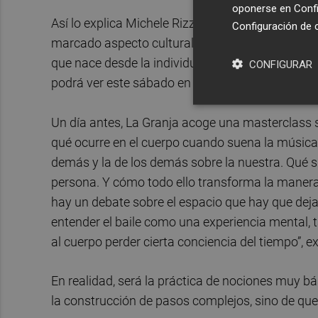
oponerse en
Confi
Así lo explica Michele Rizzo, que descubrió el
cl
Configuración de 
marcado aspecto cultural. Allí entendió qué ocur
que nace desde la individualidad. Y de ahí nació
CONFIGURAR
podrá ver este sábado en el marco del
Circuito
Un día antes, La Granja acoge una masterclass 
qué ocurre en el cuerpo cuando suena la música,
demás y la de los demás sobre la nuestra. Qué sig
persona. Y cómo todo ello transforma la manera en
hay un debate sobre el espacio que hay que dejar
entender el baile como una experiencia mental, t
al cuerpo perder cierta conciencia del tiempo”, ex
En realidad, será la práctica de nociones muy b
la construcción de pasos complejos, sino de que