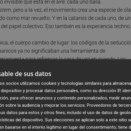
o invisible que está en el aire: cada uno baila
ystem
, pero a la vez, el movimiento crea una especie de ola
ndo como mar revuelto. Y en la catarsis de cada uno, de u
el papel colectivo. Eso también es la experiencia techno.
ca, el cuerpo cambio de lugar: los códigos de la seducci
banicos ya no significaban una herramienta de
erramienta para refrescar la cara de vez en cuando. Los
pista de baile se horizontaliza a través de esa difícil
able de sus datos
s y otras muchas cosas suceden cuando una canción techno
, totalmente diferente, llamado rave.
os socios utilizamos cookies y tecnologías similares para almacena
dispositivo y procesar datos personales, como su dirección IP, iden
ción, para ofrecer anuncios y contenido personalizados, medir anun
uchos elementos: el del sonido, el colectivo, el hecho de
n sobre la audiencia y mejorar los servicios.
Proveedores de tercer
mucha intensidad… Es casi un ritual. Ir a una rave no es
s datos para estos y otros fines, incluido el uso de datos de geolo
s y después. Y hablamos de catarsis, pero también hay
rísticas del dispositivo. Sus elecciones se aplican solo a este sitio
 arte, y conciencia colectiva…”.
 basarse en el interés legítimo en lugar del consentimiento; tiene 