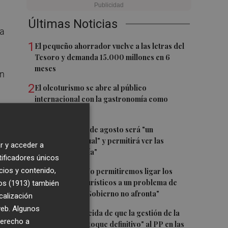
Últimas Noticias
na
1
El pequeño ahorrador vuelve a las letras del
Tesoro y demanda 15.000 millones en 6
meses
ón
2
El oleoturismo se abre al público
internacional con la gastronomía como
reclamo
3
El eclipse del 12 de agosto será "un
espectáculo visual" y permitirá ver las
r y acceder a
perseidas "de día"
tificadores únicos
4
cios y contenido,
Marián Cano: "No permitiremos ligar los
apartamentos turísticos a un problema de
os (1913)
también
vivienda que el Gobierno no afronta"
calización
 web. Algunos
5
Morant, convencida de que la gestión de la
derecho a
dana será "el estoque definitivo" al PP en las