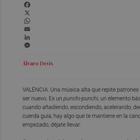
Facebook
X
WhatsApp
Email
LinkedIn
Messenger
Álvaro Devís
VALÈNCIA. Una música alta que repite patrones
ser nuevo. Es un
punchi-punchi
, un elemento bás
cuando añadiendo, escondiendo, acelerando, de
cuerda guía, hay algo que te mantiene en la canci
empezado, déjate llevar.