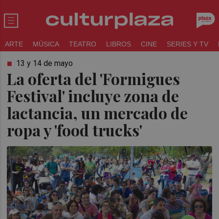
ARTE
MÚSICA
TEATRO
LIBROS
CINE
SERIES Y TV
13 y 14 de mayo
La oferta del 'Formigues
Festival' incluye zona de
lactancia, un mercado de
ropa y 'food trucks'