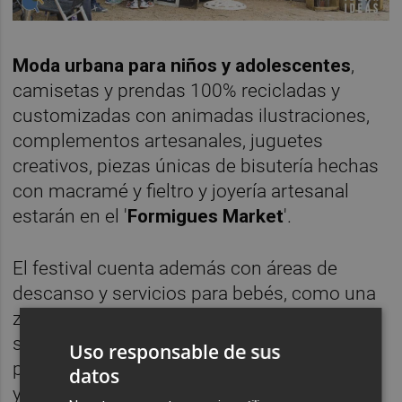
Moda urbana para niños y adolescentes
,
camisetas y prendas 100% recicladas y
customizadas con animadas ilustraciones,
complementos artesanales, juguetes
creativos, piezas únicas de bisutería hechas
con macramé y fieltro y joyería artesanal
estarán en el '
Formigues Market
'.
El festival cuenta además con áreas de
descanso y servicios para bebés, como una
zona de cambiadores y de lactancia. Y
siguiendo su filosofía de “pensar en
Uso responsable de sus
pequeño”, el festival ha adaptado a los niños
datos
y niñas su producción, con un
escenario