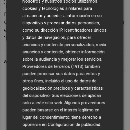
Nosotros y nuestros socios utilizamos
‘bajito’
a la altura del público infantil,
cookies y tecnologías similares para
repertorios reducidos, sonido bajo en
almacenar y acceder a información en su
decibelios, pulseras identificativas, vigilancia
dispositivo y procesar datos personales,
en el interior del recinto y zona de
como su dirección IP, identificadores únicos
‘formigues’ perdidas
.
y datos de navegación, para ofrecer
anuncios y contenido personalizados, medir
anuncios y contenido, obtener información
sobre la audiencia y mejorar los servicios.
ARCHIVADO EN
FESTIVAL
Proveedores de terceros (1913)
también
pueden procesar sus datos para estos y
otros fines, incluido el uso de datos de
geolocalización precisos y características
del dispositivo. Sus elecciones se aplican
solo a este sitio web. Algunos proveedores
pueden basarse en el interés legítimo en
lugar del consentimiento; tiene derecho a
oponerse en
Configuración de publicidad
.