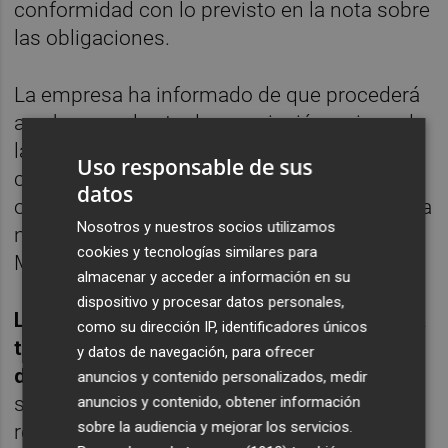
conformidad con lo previsto en la nota sobre
las obligaciones.
La empresa ha informado de que procederá
a subsanar el acta de suscripción y cierre de
la emisión de las obligaciones de acuerdo
Uso responsable de sus
con los datos actualizados y comunicará al
datos
organismo supervisor la fecha de admisión a
Nosotros y nuestros socios utilizamos
negociación de las obligaciones en el
cookies y tecnologías similares para
Mercado de Renta Fija AIAF.
almacenar y acceder a información en su
dispositivo y procesar datos personales,
La emisión de las obligaciones iba dirigida a
como su dirección IP, identificadores únicos
todos los accionistas de Natra y a
y datos de navegación, para ofrecer
determinados acreedores financieros
que
anuncios y contenido personalizados, medir
se comprometieron, en el marco de la
anuncios y contenido, obtener información
sobre la audiencia y mejorar los servicios.
reestructuración, a su suscripción mediante