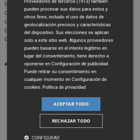
Proveedores de terceros (1913)
también
la compensación de créditos, de
pueden procesar sus datos para estos y
obligaciones no suscritas durante el periodo
otros fines, incluido el uso de datos de
de suscripción preferente en los términos y
geolocalización precisos y características
condiciones y en los importes que se
del dispositivo. Sus elecciones se aplican
describen en el folleto.
solo a este sitio web. Algunos proveedores
pueden basarse en el interés legítimo en
lugar del consentimiento; tiene derecho a
oponerse en
Configuración de publicidad
.
ARCHIVADO EN
NATRA
OBLIGACIONES CONVERTIBLES
Puede retirar su consentimiento en
cualquier momento en
Configuración de
cookies
.
Política de privacidad
ACEPTAR TODO
RECHAZAR TODO
CONFIGURAR