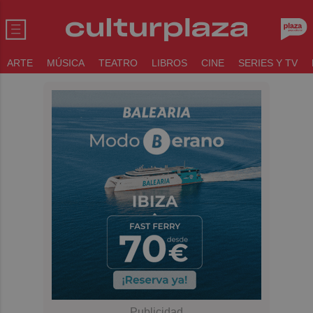
ARTE
MÚSICA
TEATRO
LIBROS
CINE
SERIES Y TV