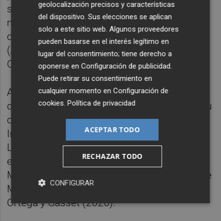
geolocalización precisos y características
sandinista, de la que fue protagonista, Adiós
del dispositivo. Sus elecciones se aplican
muchachos (1999). Su último libro de
solo a este sitio web. Algunos proveedores
cuentos es Ese día cayó en domingo
pueden basarse en el interés legítimo en
(Alfaguara 2022), y su última novela El
lugar del consentimiento; tiene derecho a
Caballo dorado (Alfaguara 2024).
oponerse en
Configuración de publicidad
.
Puede retirar su consentimiento en
cualquier momento en
Configuración de
Además, atesora el Premio Iberoamericano
cookies
.
Política de privacidad
de Letras José Donoso por el conjunto de su
obra literaria (Chile, 2011), el Premio
ACEPTAR TODO
Internacional Carlos Fuentes a la Creación
Literaria en Idioma Español (México, 2014),
RECHAZAR TODO
el Premio Cervantes (Madrid, 2017), la
Medalla de Oro del Círculo de Bellas Artes de
CONFIGURAR
Madrid (2021) o el Premio de periodismo
Ortega y Gasset (2026).