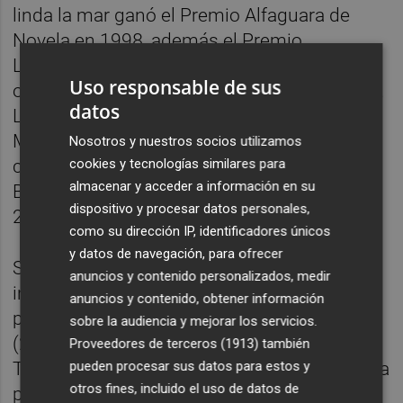
linda la mar ganó el Premio Alfaguara de
Novela en 1998, además el Premio
Latinoamericano José María Arguedas,
Uso responsable de sus
otorgado por Casa de las Américas en Cuba.
datos
La fugitiva (2011), obtuvo el premio Bleu
Metropole en Montreal, Canadá, en 2013. El
Nosotros y nuestros socios utilizamos
caballo dorado (2024) ganó el premio de la
cookies y tecnologías similares para
almacenar y acceder a información en su
Bienal de Novela Mario Vargas Llosa en
dispositivo y procesar datos personales,
2025.
como su dirección IP, identificadores únicos
y datos de navegación, para ofrecer
Su trilogía de novelas negras, con el
anuncios y contenido personalizados, medir
inspector Dolores Morales como
anuncios y contenido, obtener información
protagonista, consta de El cielo llora por mí
sobre la audiencia y mejorar los servicios.
(2008), Ya nadie llora por mí (2017) y
Proveedores de terceros (1913)
también
pueden procesar sus datos para estos y
Tongolele no sabía bailar (2021). También ha
otros fines, incluido el uso de datos de
publicado sus memorias de la revolución