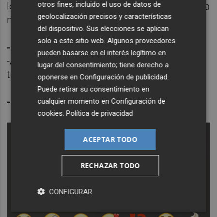
otros fines, incluido el uso de datos de
lo veremos mañana”, pero realmente no tenía
geolocalización precisos y características
ni idea.
del dispositivo. Sus elecciones se aplican
solo a este sitio web. Algunos proveedores
-A qué artista le dedicarías una calle:
pueden basarse en el interés legítimo en
-A mi tío Vicente “el Xai”, porque ha dedicado
lugar del consentimiento; tiene derecho a
toda su vida al arte.
oponerse en
Configuración de publicidad
.
Puede retirar su consentimiento en
-¿Cuáles son tus emojis más utilizados
?
cualquier momento en
Configuración de
cookies
.
Política de privacidad
ACEPTAR TODO
RECHAZAR TODO
CONFIGURAR