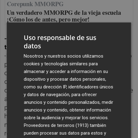
Corepunk MMORPG
Un verdadero MMORPG de la vieja escuela
¡Cómo los de antes, pero mejor!
Uso responsable de sus
-Momento artístico/profesional "tierra
datos
trágame":
-Realicé unas prácticas en un instituto como
Nosotros y nuestros socios utilizamos
profesora de artes. Controlaba bien las
cookies y tecnologías similares para
almacenar y acceder a información en su
clases de artes plásticas (cerámica, pintura,
dispositivo y procesar datos personales,
dibujo…), pero el dibujo técnico era territorio
como su dirección IP, identificadores únicos
desconocido. Aun así, tuve que dar una clase
y datos de navegación, para ofrecer
a 1º de Bachillerato sobre espirales. Me la
anuncios y contenido personalizados, medir
preparé muchísimo y todo parecía ir bien…
anuncios y contenido, obtener información
hasta que empezaron a hacer preguntas
sobre la audiencia y mejorar los servicios.
más allá del guion. Pude salvarlo
Proveedores de terceros (1913)
también
respondiendo: “chicos, no os adelantéis, eso
pueden procesar sus datos para estos y