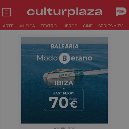
ARTE
MÚSICA
TEATRO
LIBROS
CINE
SERIES Y TV