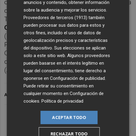
operador de terminales marítimas en España
anuncios y contenido, obtener información
con intereses en Bilbao (Noatum Container
sobre la audiencia y mejorar los servicios.
Proveedores de terceros (1913)
también
Terminal Bilbao), Valencia (
Noatum
pueden procesar sus datos para estos y
Container Terminal Valencia
), Málaga
otros fines, incluido el uso de datos de
(Noatum Container Terminal Málaga) y Las
geolocalización precisos y características
Palmas (Operaciones Canarias Las Palmas,
del dispositivo. Sus elecciones se aplican
OPCSA) , así como la terminal más grande
solo a este sitio web. Algunos proveedores
de vehículos del Mediterráneo en Barcelona
pueden basarse en el interés legítimo en
(Autoterminal).
lugar del consentimiento; tiene derecho a
oponerse en
Configuración de publicidad
.
Puede retirar su consentimiento en
cualquier momento en
Configuración de
ARCHIVADO EN
BUCH
NOATUM
cookies
.
Política de privacidad
ACEPTAR TODO
RECHAZAR TODO