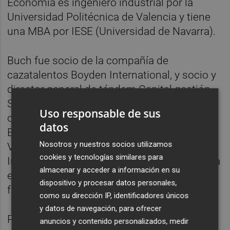
Economía es ingeniero industrial por la
Universidad Politécnica de Valencia y tiene
una MBA por IESE (Universidad de Navarra).
Buch fue socio de la compañía de
cazatalentos Boyden International, y socio y
director general de tándem Capital gestión
SCR, S.A., sociedad de capital riesgo
Uso responsable de sus
orientada a invertir en pymes industriales en
datos
España y Portugal, y Presidente y
Nosotros y nuestros socios utilizamos
Vicepresidente ejecutivo de Osborn
cookies y tecnologías similares para
International, donde recaló tras la venta de la
almacenar y acceder a información en su
empresa familiar Grupo Astro, de la que fue
dispositivo y procesar datos personales,
fundador y consejero delegado.
como su dirección IP, identificadores únicos
y datos de navegación, para ofrecer
Por su parte, Noatum Ports es el primer
anuncios y contenido personalizados, medir