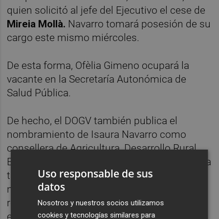
quien solicitó al jefe del Ejecutivo el cese de
Mireia Mollà.
Navarro tomará posesión de su
cargo este mismo miércoles.
De esta forma, Ofèlia Gimeno
ocupará la
vacante en la Secretaría Autonómica de
Salud Pública.
De hecho, el DOGV también publica el
nombramiento de Isaura Navarro como
consellera de Agricultura, Desarrollo Rural,
Emergencia Climática y Transición Ecológica
Uso responsable de sus
tras el cese de Mireia Mollà. El
datos
nombramiento se ha hecho efectivo tras la
reunión de un pleno del Consell
Nosotros y nuestros socios utilizamos
cookies y tecnologías similares para
extraordinario. El traspaso de carteras está