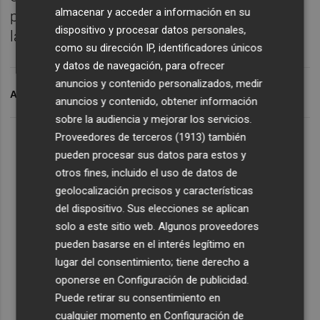
almacenar y acceder a información en su
previsto para esta tarde a las 18.30 horas en
dispositivo y procesar datos personales,
la sede de la Conselleria de Agricultura.
como su dirección IP, identificadores únicos
y datos de navegación, para ofrecer
anuncios y contenido personalizados, medir
ARCHIVADO EN
SANIDAD
OFÈLIA GIMENO
D
anuncios y contenido, obtener información
sobre la audiencia y mejorar los servicios.
Proveedores de terceros (1913)
también
pueden procesar sus datos para estos y
otros fines, incluido el uso de datos de
geolocalización precisos y características
del dispositivo. Sus elecciones se aplican
solo a este sitio web. Algunos proveedores
pueden basarse en el interés legítimo en
lugar del consentimiento; tiene derecho a
oponerse en
Configuración de publicidad
.
Puede retirar su consentimiento en
cualquier momento en
Configuración de