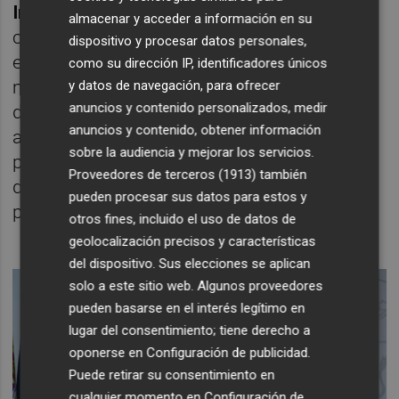
Iñigo Urkullu
quiere abordar es la parte que
almacenar y acceder a información en su
corresponderá al País Vasco del Fondo
dispositivo y procesar datos personales,
extraordinario no reembolsable de 16.000
como su dirección IP, identificadores únicos
millones. Como dijo el propio Esteban en el
y datos de navegación, para ofrecer
anuncios y contenido personalizados, medir
debate sobre la prórroga del estado de
anuncios y contenido, obtener información
alarma de la semana pasada, la referencia
sobre la audiencia y mejorar los servicios.
para el reparto es el artículo 11.4 de la Ley
Proveedores de terceros (1913)
también
del Cupo, que no fija ninguna cuantía ni
pueden procesar sus datos para estos y
porcentaje concreto.
otros fines, incluido el uso de datos de
geolocalización precisos y características
del dispositivo. Sus elecciones se aplican
solo a este sitio web. Algunos proveedores
pueden basarse en el interés legítimo en
lugar del consentimiento; tiene derecho a
oponerse en
Configuración de publicidad
.
Puede retirar su consentimiento en
cualquier momento en
Configuración de