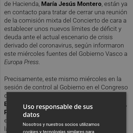
de Hacienda,
María Jesús Montero
, están ya
en contacto para tratar de cerrar una reunión
de la comisión mixta del Concierto de cara a
establecer unos nuevos límites de déficit y
deuda ante el actual escenario de crisis
derivado del coronavirus, según informaron
este miércoles fuentes del Gobierno Vasco a
Europa Press
.
Precisamente, este mismo miércoles en la
sesión de control al Gobierno en el Congreso
de los Diputados, el portavoz del PNV,
Aitor
Estaban
, reclamó al presidente del Gobierno,
Uso responsable de sus
Pedro Sánchez
, una reunión "urgente" de
datos
esta comisión mixta del Concierto. Una de
Nosotros y nuestros socios utilizamos
las cuestiones que el Ejecutivo que preside
cookies y tecnologías similares para