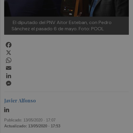
El diputado del PNV Aitor Esteban, con Pedro
Sánchez el pasado 6 de mayo. Foto: POOL
Facebook
X
WhatsApp
Email
LinkedIn
Messenger
Javier Alfonso
Publicado: 13/05/2020 ·
17:07
Actualizado: 13/05/2020 · 17:53