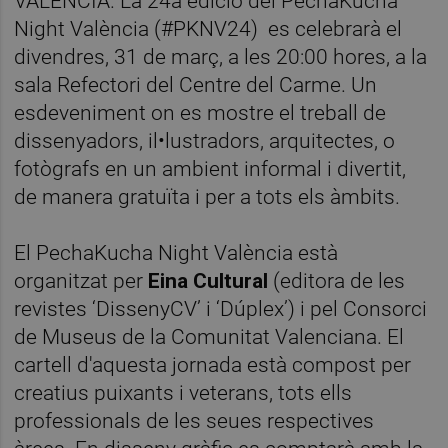
VALÈNCIA. La 24a edició del PechaKucha
Night València (#PKNV24) es celebrarà el
divendres, 31 de març, a les 20:00 hores, a la
sala Refectori del Centre del Carme. Un
esdeveniment on es mostre el treball de
dissenyadors, il•lustradors, arquitectes, o
fotògrafs en un ambient informal i divertit,
de manera gratuïta i per a tots els àmbits.
El PechaKucha Night València està
organitzat per
Eina Cultural
(editora de les
revistes ‘DissenyCV’ i ‘Dúplex’) i pel Consorci
de Museus de la Comunitat Valenciana. El
cartell d'aquesta jornada està compost per
creatius puixants i veterans, tots ells
professionals de les seues respectives