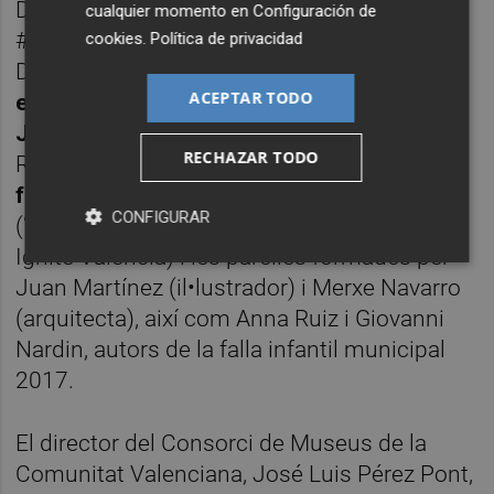
Des de l'àmbit del disseny industrial,
cualquier momento en
Configuración de
#PKNV24 rebrà Vicente Gallega (Gallega
cookies
.
Política de privacidad
Design), estudi La Mamba i els
jóvens
ACEPTAR TODO
estudiants procedents de la Universitat
Jaume I de Castelló
que componen Electric
RECHAZAR TODO
Racing Team. Completen el cartell,
la
fotògrafa Lara Ripoll
, César Gómez-Mora
CONFIGURAR
(‘coach’ i promotor de València Vibrant i
Ignite Valencia) i les parelles formades per
Juan Martínez (il•lustrador) i Merxe Navarro
(arquitecta), així com Anna Ruiz i Giovanni
Nardin, autors de la falla infantil municipal
2017.
El director del Consorci de Museus de la
Comunitat Valenciana, José Luis Pérez Pont,