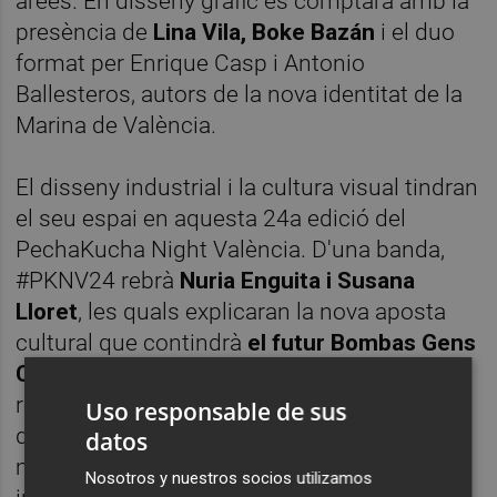
àrees. En disseny gràfic es comptarà amb la
presència de
Lina Vila, Boke Bazán
i el duo
format per Enrique Casp i Antonio
Ballesteros, autors de la nova identitat de la
Marina de València.
El disseny industrial i la cultura visual tindran
el seu espai en aquesta 24a edició del
PechaKucha Night València. D'una banda,
#PKNV24 rebrà
Nuria Enguita i Susana
Lloret
, les quals explicaran la nova aposta
cultural que contindrà
el futur Bombas Gens
Centre d'Art
. Des de Villena, els
responsables del festival ElCASC
Uso responsable de sus
desgranaran aquesta proposta
datos
multidisciplinària, premiada en l’àmbit
Nosotros y nuestros socios utilizamos