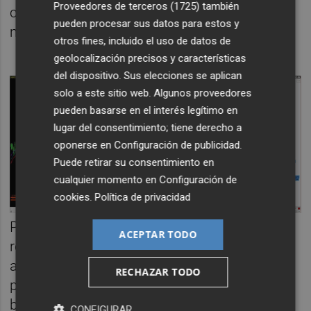
Proveedores de terceros (1725)
también
corto hacia los 11,40 euros y otra ya sobre
pueden procesar sus datos para estos y
medias hacia los 10,50 euros.
otros fines, incluido el uso de datos de
geolocalización precisos y características
del dispositivo. Sus elecciones se aplican
solo a este sitio web. Algunos proveedores
pueden basarse en el interés legítimo en
lugar del consentimiento; tiene derecho a
oponerse en
Configuración de publicidad
.
Puede retirar su consentimiento en
cualquier momento en
Configuración de
cookies
.
Política de privacidad
Por último, simplemente hacer un apunte
ACEPTAR TODO
recordando lo que pasó unos años atrás,
adjuntamos el siguiente gráfico donde
RECHAZAR TODO
podrán ver que el valor llegó a caer en
barrena hasta rondar el euro. Por aquel
CONFIGURAR