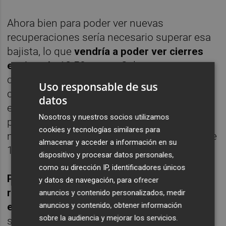
Ahora bien para poder ver nuevas
recuperaciones sería necesario superar esa
bajista, lo que
vendría a poder ver cierres
encima de 12.50 euros
. Solamente en ese
caso podría iniciar nuevas recuperaciones
Uso responsable de sus
con posibles objetivos a ir hacia los 14.50
datos
euros, sin olvidar esa cota que hoy por hoy
Nosotros y nuestros socios utilizamos
parece imposible donde dejó en su
cookies y tecnologías similares para
momento un
gap
mucho más arriba, zona de
almacenar y acceder a información en su
17,50 euros.
dispositivo y procesar datos personales,
como su dirección IP, identificadores únicos
Por debajo el problema es que las
y datos de navegación, para ofrecer
referencias importantes están rondando
anuncios y contenido personalizados, medir
esos 9 euros
vistos hace nada. Entre media
anuncios y contenido, obtener información
sobre la audiencia y mejorar los servicios.
situaríamos dos referencias una de muy