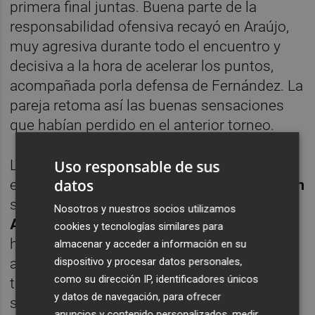
primera final juntas. Buena parte de la
responsabilidad ofensiva recayó en Araújo,
muy agresiva durante todo el encuentro y
decisiva a la hora de acelerar los puntos,
acompañada porla defensa de Fernández. La
pareja retoma así las buenas sensaciones
que habían perdido en el anterior torneo.
Uso responsable de sus
La sesión masculina dejó el duelo más
datos
esperado del día.
Fede Chingotto
y
Ale Galán
se enfrentaban a
Juan Lebrón
y
Leo
Nosotros y nuestros socios utilizamos
Augsburger.
Chingotto sufrió más de lo
cookies y tecnologías similares para
habitual ante la potencia de Augsburger y la
almacenar y acceder a información en su
dispositivo y procesar datos personales,
agresividad de Lebrón, a quien fue difíciles
como su dirección IP, identificadores únicos
tirar globos, pero la pareja número dos logró
y datos de navegación, para ofrecer
sacar adelante el choque para alcanzar una
anuncios y contenido personalizados, medir