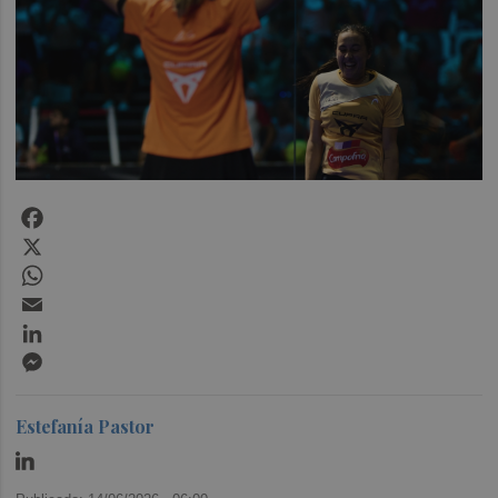
Facebook
X
WhatsApp
Email
LinkedIn
Messenger
Estefanía Pastor